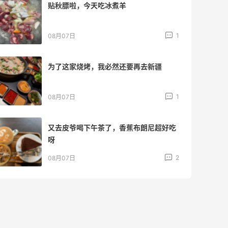
贴秋膘啦，今天吃冰煮羊
1
08月07日
为了这家烧烤，我必然还要再去新疆
1
08月07日
又去皮爷喝下午茶了，香蕉布朗尼超好吃
呀
2
08月07日