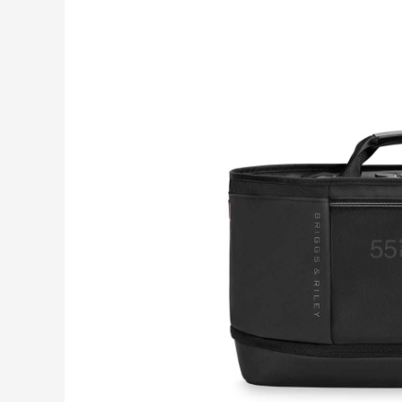
【55专享】Bobbi Brown 美网：美妆礼
2天23小时
遇！满$150立省$50
满赠正装橘子眼霜+精华唇蜜等好礼
Bobbi Brown
Bloomingdales：时尚热卖！入手珑骧、
1天17小时
Tory Burch、拉夫劳伦等
每满$100返$25礼卡
Bloomingdales
Columbia Sportswear：夏季大促！哥伦
4天17小时