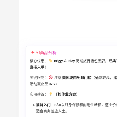
比亚运动热卖
低至6折
Columbia Sportswear
、
Space NK UK：美妆护肤大促！入Lisa
5天20小时
Eldridge、Hourglass、伊索等
新人首单享8折
Space NK UK
AI商品分析
核心优惠：
Briggs & Riley
高端旅行箱包品牌，经典
直接入手！
关键限制：
注意
美国境内免邮门槛
（通常较高，建
Mac Duggal
活动截止至
07.25
最高2%返利
6074人成功下单
实用建议：
【抄作业方案】
尝鲜入门
：B&R以终身保修和耐用性著称，这个
Biōkreativ
适合商务差旅人士。
30%返利