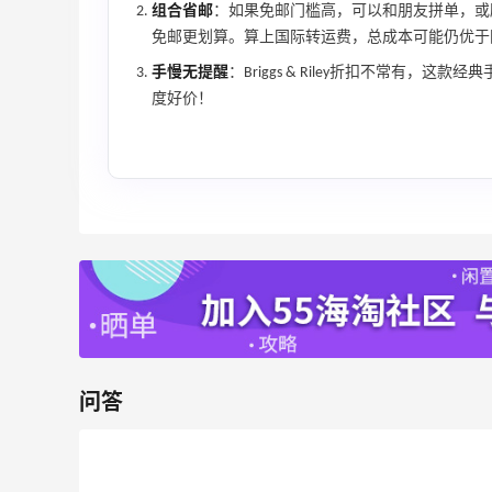
54人获得返利
组合省邮
：如果免邮门槛高，可以和朋友拼单，或
免邮更划算。算上国际转运费，总成本可能仍优于
Eileen Fisher
手慢无提醒
：Briggs & Riley折扣不常有，
最高2%返利
度好价！
5142人获得返利
Matte Collection
最高3%返利
510人获得返利
面
淘宝买维达抽纸，给家里囤点货！
问答
2
1
08月08日