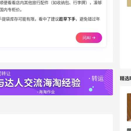
42人获得返利
顺便看看店内其他旅行配件（如收纳包、行李牌），凑够
国内专柜价。
TIMEBEAM (US)
这款经典手提袋库存可能有限，看中了建议
趁早下手
，避免错过年
最高10%返利
285人获得返利
问AI →
RFM Denim
6%返利
86人获得返利
精选
苦巧咸酪碎银子 | 喜茶最夯的一杯️
1
08月08日