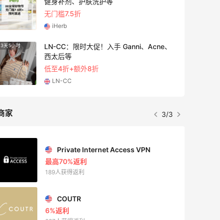
健身补剂、护肤洗护等
无门槛7.5折
iHerb
LN-CC：限时大促！入手 Ganni、Acne、
3天5小时
5天20
西太后等
低至4折+额外8折
LN-CC
商家
3/3
Private Internet Access VPN
最高70%返利
189人获得返利
COUTR
6%返利