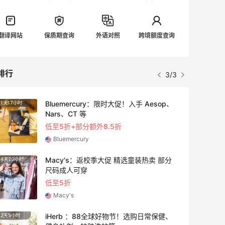
翻译网站
保质期查询
外语对照
跨境额度查询
排行
3/3
Bluemercury：限时大促！入手 Aesop、
1天17小时
2天23
Nars、CT 等
低至5折+部分额外8.5折
Bluemercury
Macy's：返校季大促 精选童装热卖 部分
4天20小时
1天17
尺码成人可穿
低至5折
Macy's
iHerb ：88全球好物节！选购日常保健、
2天5小时
4天17