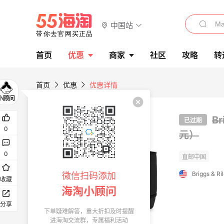
中国站
首页
优惠
商家
社区
攻略
转
首页
优惠
优惠详情
Br
已过期
0
元）
0
Briggs & Ri
微信扫码添加
收藏
海淘小顾问
分享
下单疑难解答，重大折扣及时提醒
进海淘交流群，专属福利活动