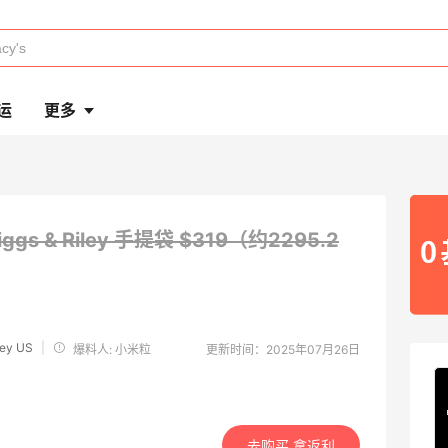
运
更多
iggs & Riley 手提袋
$319（约2295.2
ley US
|
爆料人: 小米粒
更新时间：2025年07月26日
去购买 拿返利