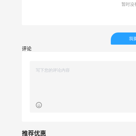
闪购买李若桃酸奶，2杯很划算！！
暂时没
1
1
08月08日
我
s
高端面霜欧米达钻石面霜购入
评论
1
1
08月08日
美团买黄式壹品汇芋圆，好吃不贵！！
1
1
08月08日