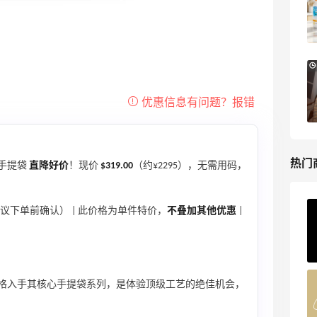
TOTEME、ZIMMERMAN 等
享额外9折
Mytheresa
Macy's：Lancome 兰蔻美妆大促低至5折
12天20小时
满赠三重好礼
低门槛入手7件套
Macy's
热门
手提袋
直降好价
！现价
$319.00
（约¥2295），无需用码，
议下单前确认） | 此价格为单件特价，
不叠加其他优惠
|
ERGO Baby
4%返利
62人获得返利
价格入手其核心手提袋系列，是体验顶级工艺的绝佳机会，
Belly Bandit
4%返利