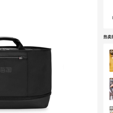
热卖
Suit Negozi：夏季大促！DVN 麂皮运动鞋
2天11小时
史低价2000元不到
SS26时尚大牌低至5.5折
Suit Negozi
Bloomingdales：美妆大促！入手 Dior、
1天17小时
Prada、TF 等
满$200享8.5折优惠+部分送好礼
Bloomingdales
Mytheresa：折扣区时尚上新热卖 关注
9天11小时