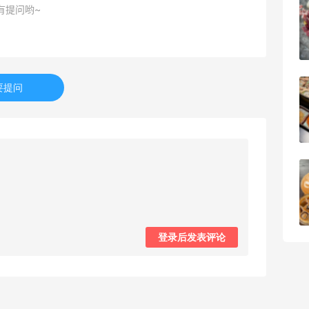
深夜美食，打卡自贡小烧烤
有提问哟~
1
08月08日
要提问
iHerb8月第一单！日常补给囤起来
1
08月08日
京东买戴维贝拉连衣裙，融合中式风很好
看！
1
08月08日
登录后发表评论