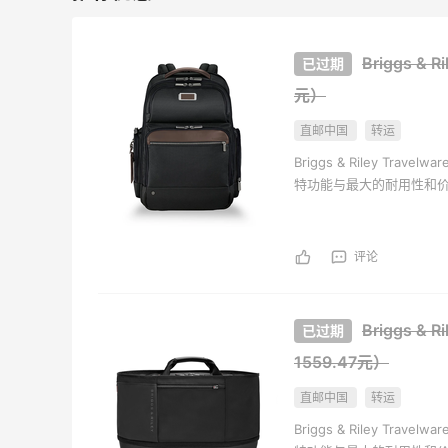
Briggs &
元）
直邮中国
转运
Briggs & Riley 
特功能与最大的耐用性和价值相
终身性能保证……就这么简
评论
Briggs &
1559.47元）
直邮中国
转运
Briggs & Riley 