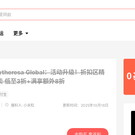
运
更多
ytheresa Global：活动升级！折扣区精
卖
低至3折+满享额外8折
|
爆料人: 小米粒
更新时间：2025年10月16日
去购买 拿返利