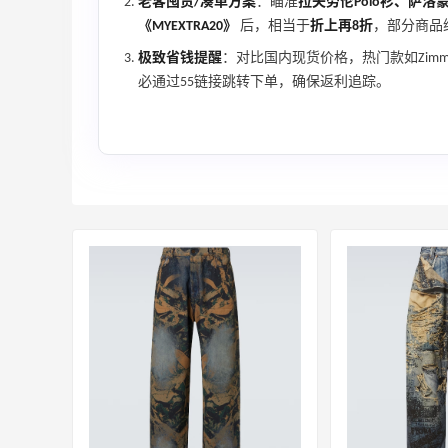
老客囤货/凑单方案
：瞄准
拉夫劳伦Polo衫、萨洛蒙X
《MYEXTRA20》
后，相当于
折上再8折
，部分商品
极致省钱提醒
：对比国内现货价格，热门款如Zim
必通过55链接跳转下单，确保返利追踪。
再来我的面膜羊毛分享～又薅到了10片面
膜+2片眼膜
1
1
08月07日
京东薅面膜太爽啦～每天都可以收货面膜
1
1
08月07日