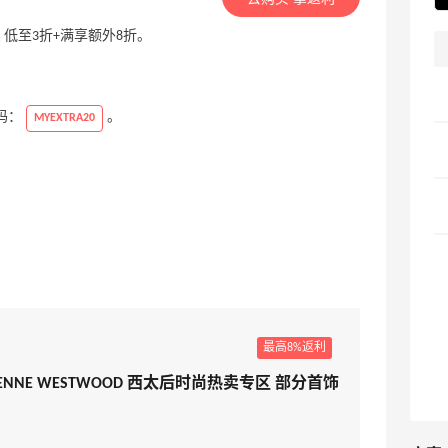
热卖 低至3折+满享额外8折。
惠码：
。
MYEXTRA20
最高8%返利
：VIVIENNE WESTWOOD 西太后时尚热卖专区 部分首饰