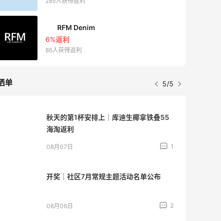
285人获得返利
RFM Denim
6%返利
86人获得返利
晒单
5/5
秋天的第1杯安排上｜库迪生椰拿铁叠55
海淘返利
1
08月07日
开奖｜社区7月常规主题活动名单公布
2
08月06日