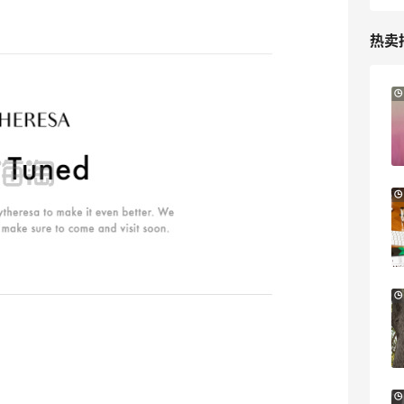
热卖
【55专享】Bobbi Brown 美网：美妆礼
3天18小时
遇！满$150立省$50
满赠正装橘子眼霜+精华唇蜜等好礼
Bobbi Brown
iHerb ：88全球好物节！选购日常保健、
3天
健身补剂、护肤洗护等
无门槛7.5折
iHerb
Macy's：美妆精选10日闪促 低至5折+免
9天15小时
邮
关注兰蔻、雅诗兰黛等 每日更新
Macy's
Columbia Sportswear：夏季大促！哥伦
5天12小时