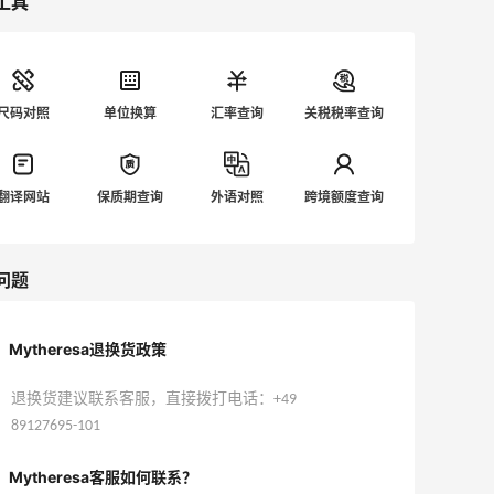
工具
尺码对照
单位换算
汇率查询
关税税率查询
翻译网站
保质期查询
外语对照
跨境额度查询
问题
Mytheresa退换货政策
退换货建议联系客服，直接拨打电话：+49
89127695-101
Mytheresa客服如何联系？