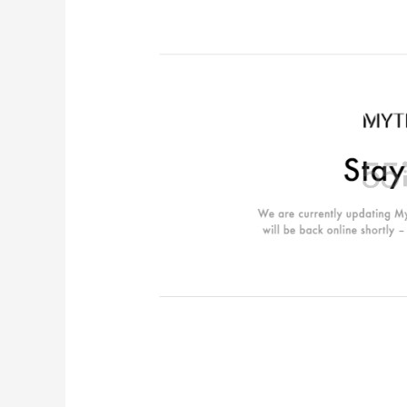
Macy's：美妆10日闪促精选低至5折 8/7
15小时
更新
今日关注：雅诗兰黛洁面、兰蔻遮瑕等
Macy's
Bobbi Brown 美网：护肤专场热卖！入新
3天18小时
版橘子面霜
满$150减$50+满送4件礼
Bobbi Brown
24天
REVOLVE：NIKESKIMS 系列上新热卖
享8.5折优惠 含税直邮
REVOLVE
Patagonia：巴塔美官夏季大促 运动服饰
24天