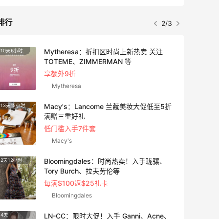
排行
2/3
Mytheresa：折扣区时尚上新热卖 关注
10天6小时
15小时
TOTEME、ZIMMERMAN 等
享额外9折
Mytheresa
Macy's：Lancome 兰蔻美妆大促低至5折
13天15小时
3天18
满赠三重好礼
低门槛入手7件套
Macy's
Bloomingdales：时尚热卖！入手珑骧、
2天12小时
24天
Tory Burch、拉夫劳伦等
每满$100返$25礼卡
Bloomingdales
LN-CC：限时大促！入手 Ganni、Acne、
4天
24天