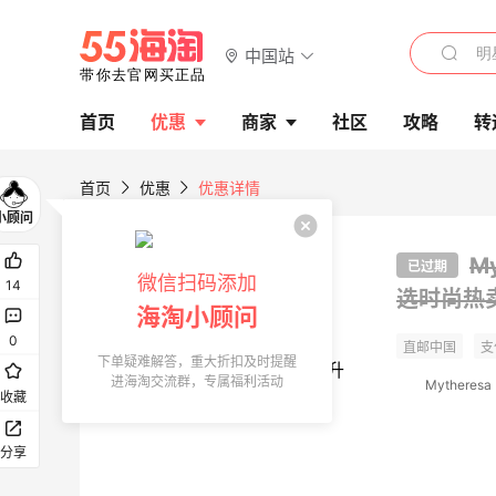
中国站
首页
优惠
商家
社区
攻略
转
首页
优惠
优惠详情
M
已过期
微信扫码添加
14
选时尚热
海淘小顾问
0
下单疑难解答，重大折扣及时提醒
进海淘交流群，专属福利活动
Mytheresa
收藏
分享