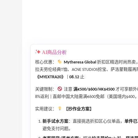
精选低至6折
基础款印花T恤$21.99
Patagonia
AI商品分析
核心优惠：
Mytheresa Global
折扣区精选时尚热卖
Private Internet Access VPN
拉夫劳伦经典T恤、ACNE STUDIOS挖宝、萨洛蒙鞋履
最高70%返利
185人获得返利
《MYEXTRA20》
|
08.12
止
关键限制：
注意
满€500/$600/HK$4500
才可享额外8
COUTR
8%返利 | 直邮中国大陆需满€600免邮（美国境内$400，
6%返利
227人获得返利
实用建议：
【抄作业方案】
新手试水方案
：直接挑选折扣区心仪单品，
单件已享
避免支付问题。