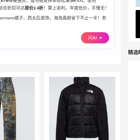
5138人获得返利
T-6
等硬通货，或与朋友拼单轻松凑满€500。使用
综合折扣可达
原价2.4折
！算上返利，年度低价，手慢无！
Matte Collection
mermann裙子、西太后首饰，海淘直邮省下不止一半！务
最高3%返利
510人获得返利
问AI →
精选
Dr.Levy精华效果给到夯
1
08月07日
Julian Bakery乳清蛋白棒 | 配料干净到感
人！
1
08月07日