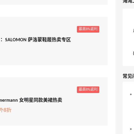
海淘
最高8%返利
obal：SALOMON 萨洛蒙鞋履热卖专区
常见
最高8%返利
：Zimmermann 女明星同款美裙热卖
外8折