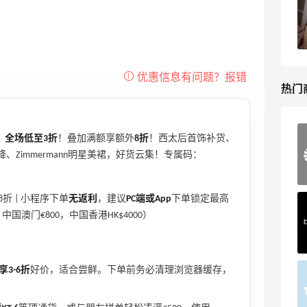
比亚运动热卖
低至6折
Columbia Sportswear
热门
，
全场低至3折
！叠加满额享额外
8折
！西太后首饰补货、
Mac Duggal
再降、Zimmermann明星美裙，好货云集！专属码：
最高2%返利
6034人成功下单
折 | 小程序下单
无返利
，建议
PC端或App
下单锁定最高
Biōkreativ
中国澳门€800，中国香港HK$4000）
30%返利
54人获得返利
3-6折
好价，适合尝鲜。下单前务必清理浏览器缓存，
Eileen Fisher
最高2%返利