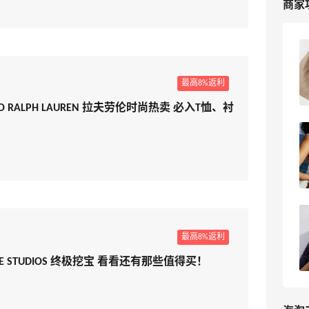
商家
2024黑五Mytheresa官网折扣预测，
Mytheresa黑五海淘攻略汇总
最高8%返利
5
浪里一条鱼
：POLO RALPH LAUREN 拉夫劳伦时尚热卖 必入T恤、衬
2026最新版Mytheresa官网海淘教程，
Mytheresa直邮中国海淘攻略
1
我爱写攻略
Mytheresa官网2024黑五打几折？
Mytheresa官网海淘攻略
最高8%返利
4
浪里一条鱼
：ACNE STUDIOS 终极挖宝 看看还有那些值得买！