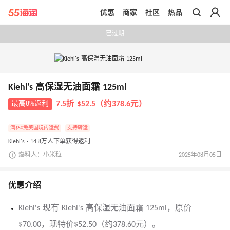
优惠
商家
社区
热品
带你去官网买正品
已过期
Kiehl's 高保湿无油面霜 125ml
最高8%返利
7.5折 $52.5（约378.6元）
满$50免美国境内运费
支持转运
Kiehl's · 14.8万人下单获得返利
爆料人：小米粒
2025年08月05日
优惠介绍
Kiehl's 现有 Kiehl's 高保湿无油面霜 125ml，原价
$70.00，现特价$52.50（约378.60元）。