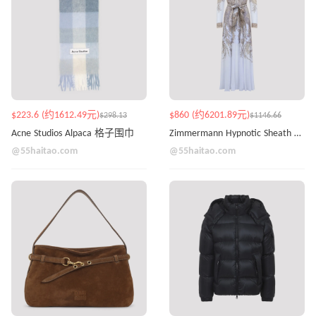
$223.6 (约1612.49元)
$860 (约6201.89元)
$298.13
$1146.66
Acne Studios Alpaca 格子围巾
Zimmermann Hypnotic Sheath 连衣裙
@55haitao.com
@55haitao.com