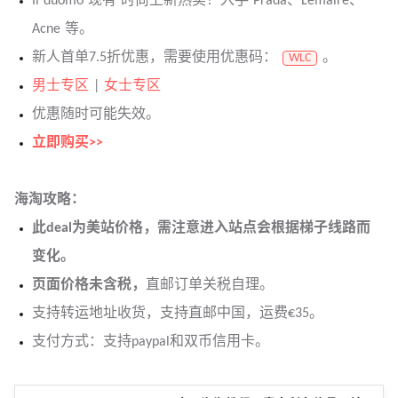
Il duomo 现有 时尚上新热卖！入手 Prada、Lemaire、
Acne 等。
新人首单7.5折优惠，需要使用优惠码：
。
WLC
男士专区
|
女士专区
优惠随时可能失效。
立即购买>>
海淘攻略：
此deal为美站价格，需注意进入站点会根据梯子线路而
变化。
页面价格未含税，
直邮订单关税自理。
支持转运地址收货，支持直邮中国，运费€35。
支付方式：支持paypal和双币信用卡。