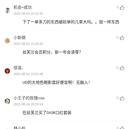
机会=成功
0
2025-08-04 22:52:10
下了一单多刀的东西被砍单的几率大吗。。就一样东西
小新娘
0
2025-08-04 22:26:20
丝芙兰会员积分，新一年会清零？
缪滋、
0
2025-08-04 21:01:48
UD的大地色眼影盘好便宜啊！无脑入！
小王子的玫瑰rosa
0
2025-08-04 20:35:54
在丝芙兰买了DIOR口红套装
林小朴
0