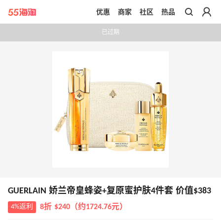
优惠
商家
社区
热品
带你去官网买正品
已过期
GUERLAIN 娇兰帝皇蜂姿+复原蜜护肤4件套 价值$383
4%返利
8折 $240（约1724.76元）