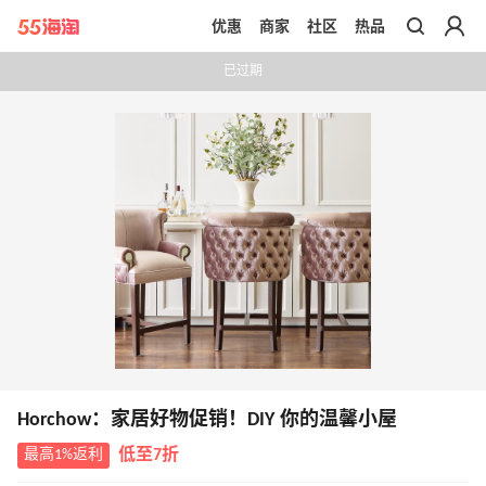
优惠
商家
社区
热品
带你去官网买正品
已过期
Horchow：家居好物促销！DIY 你的温馨小屋
最高1%返利
低至7折