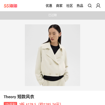
优惠
商家
社区
热品
带你去官网买正品
已过期
Theory 短款风衣
1%返利
3折 $178.5（约1285.74元）