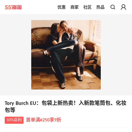
优惠
商家
社区
热品
带你去官网买正品
Tory Burch EU：包袋上新热卖！入新款笔筒包、化妆
包等
10%返利
首单满€250享9折