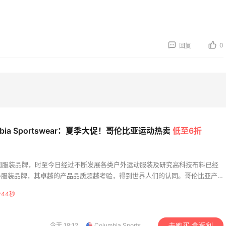
1
06日
08月05日
0
回复
bi Brown美网2026黑
FWRD黑五2026海淘奢
淘活动什么时候开始？
品折扣力度大吗？
1
06日
08月05日
快乐｜童年回忆李先生
FWRD美网2026黑五海
🍜
活动什么时候开始？
mbia Sportswear：夏季大促！哥伦比亚运动热卖
低至6折
3
06日
08月05日
)是美国服装品牌，时至今日经过不断发展各类户外运动服装及研究高科技布料已经
运动防-晒｜蜜丝婷开
【黑五海淘攻略】Bobbi
外服装品牌，其卓越的产品品质超越考验，得到世界人们的认同。哥伦比亚产
摇乐实测🏃
Brown黑五2026海淘
夹克、多功能裤、T恤、恤衫、背包及户外运动鞋等全天候户外服饰，深得户外
预测！
分43秒
2
06日
08月05日
大受美国、日本、中国香港等世界各地潮流人士欢迎。
今天 18:12
Columbia Sportswear
去购买 拿返利