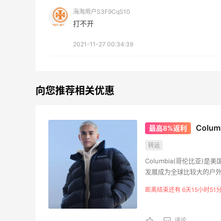
扣预测！
海淘用户S3F9CqS10
1
08月04日
08月
打不开
2021-11-27 00:34:39
iherb维生素b推荐好物，性
Bob
价比超高
五海
3
08月04日
08月
向您推荐相关优惠
复购多次的一款镁片，日常
碳水
用很合适
牛肉面
Colu
最高8%返利
3
08月04日
08月
转运
Columbia(哥伦比亚
买一点Three的东西吧，
户外
发展成为全球比较大的户
Three也算是时代的眼泪了
挂摇
品包括雨具、雨衣、户外
距离结束还有 6天15小时51
3
08月04日
08月
活动发烧友拥戴之余，更
评论