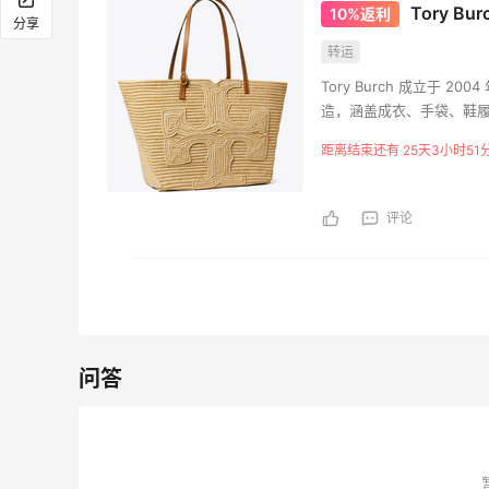
Tory B
10%返利
Antonioli
Era
分享
转运
iHerb ：88全球好物节！选
Dies
天4小时
3天4小时
Tory Burch 成立于
购日常保健、健身补剂、护
热卖
造，涵盖成衣、手袋、鞋履
肤洗护等
履等
无门槛7.5折
低至
创立的Tory Burch
iHerb
Die
距离结束还有 25天3小时51
Sephora：8月美妆满赠及折
Maj
个月2天
16小时
扣详情汇总更新
明星
评论
每档门槛、折扣码及赠品一览
精选
Sephora
Maj
问答
Private Internet Access VPN
M
最高70%返利
最高
185人获得返利
600