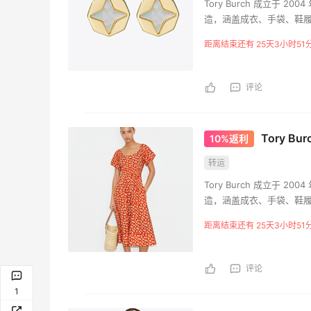
Tory Burch 成立于
造，涵盖成衣、手袋、鞋履
创立的Tory Burch
距离结束还有 25天3小时51
评论
Tory 
10%返利
转运
Tory Burch 成立于
Mytheresa：折扣区时尚上
adi
1天10小时
4天4小时
造，涵盖成衣、手袋、鞋履
新热卖 关注 TOTEME、
促销
创立的Tory Burch
距离结束还有 25天3小时51
ZIMMERMAN 等
道鞋
享额外9折
Mytheresa
adi
评论
Antonioli：时尚上新热卖 关
Era
天4小时
10天4小时
注 ACNE STUDIOS、
仓 
1
GUCCI 等
Tot
新客首单享8折
低至