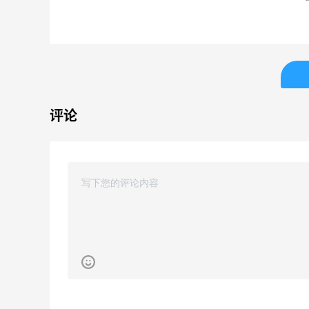
COUTR
B
6%返利
30%
227人获得返利
53人
E
最高
评论
513
M
最高
510
【黑五海淘攻略】Tory
开奖
burch US黑五2026海淘折
动名