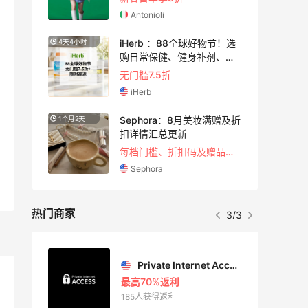
Antonioli
iHerb ：88全球好物节！选
4天4小时
3天4小
购日常保健、健身补剂、护
肤洗护等
无门槛7.5折
iHerb
Sephora：8月美妆满赠及折
1个月2天
16小时
扣详情汇总更新
每档门槛、折扣码及赠品一览
Sephora
热门商家
3/3
Private Internet Access VPN
最高70%返利
185人获得返利