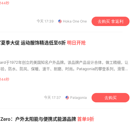
分43秒
a做的比较好的就是能够将违反极简主义传统的想法变成实际行动。
今天 17:39
Hoka One One
去购买 拿返利
塔美官夏季大促 运动服饰精选低至6折
明日开抢
Chouinard于1972年创立的美国知名户外品牌。该品牌产品设计合体，做工精细，让
验，防水、防风、保暖、速干、耐磨、时尚。Patagonia的攀登系列，滑雪系
，越野跑系列等产品更是在世界户外领域受到广泛好评。
分43秒
今天 17:37
Patagonia
去购买
al Zero：户外太阳能与便携式能源品牌
首单9折