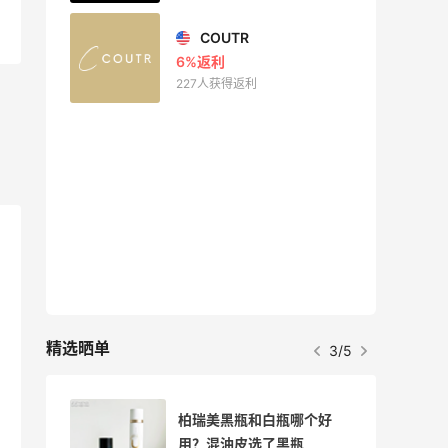
COUTR
6%返利
227人获得返利
精选晒单
3/5
膏中
柏瑞美黑瓶和白瓶哪个好
用？混油皮选了黑瓶