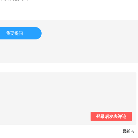
iōkreativ
Belly Bandit
返利
4%返利
获得返利
42人获得返利
我要提问
ileen Fisher
TIMEBEAM (US)
2%返利
最高10%返利
3人获得返利
282人获得返利
atte Collection
RFM Denim
3%返利
6%返利
人获得返利
85人获得返利
登录后发表评论
｜社区7月常规主题活
Evelom卸妆膏--卸妆
最新
单公布
的“爱马仕”