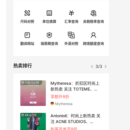
尺码对照
单位换算
汇率查询
关税税率查询
翻译网站
保质期查询
外语对照
跨境额度查询
热卖排行
3/3
法
Mytheresa：折扣区时尚上
11天10小时
4天4小
新热卖 关注 TOTEME、
ZIMMERMAN 等
5
享额外9折
Mytheresa
时尚
Antonioli：时尚上新热卖 关
8天4小时
10天4
注 ACNE STUDIOS、
GUCCI 等
新客首单享8折