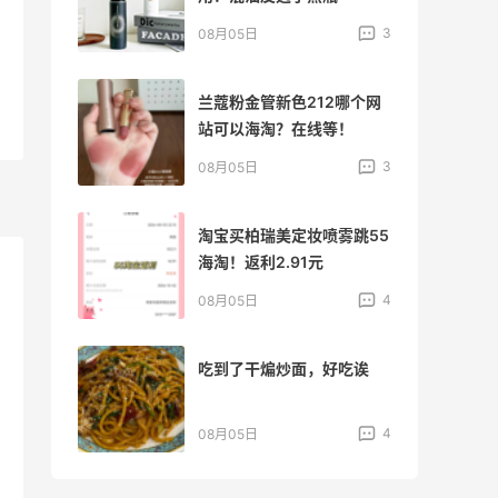
4
3
08月05日
侈
兰蔻粉金管新色212哪个网
站可以海淘？在线等！
3
3
08月05日
淘
淘宝买柏瑞美定妆喷雾跳55
海淘！返利2.91元
3
4
08月05日
吃到了干煸炒面，好吃诶
折扣
1
4
08月05日