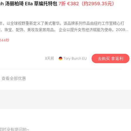
urch 汤丽柏琦 Ella 草编托特包
7折 €382（约2959.35元）
ldo
Base Blu
el Europe：折扣区上新
Bloomingdales：时尚热
3天16小时
 2004 年，以全球视野重新定义了美式奢华。该品牌系列作品由纽约工作室精心打
！入手包袋、服饰、鞋
卖！入手珑骧、Tory
、珠宝、配饰、美妆及家居用品。 企业以提升女性经济赋能为使命。2009年
Burch、拉夫劳伦等
5折
每满$100返$25礼卡
基金会持续助力美国女性创业者，为她们打造基业长青的事业。
sel Europe
Bloomingdales
分43秒
e US：限时闪促！入手
LN-CC：限时大促！入手
5天4小时
同款服饰
Ganni、Acne、西太后等
8天前
Tory Burch EU
去购买 拿返利
低至2折
低至4折+额外8折
e US
LN-CC
查看全部优惠
ac Duggal
ERGO Baby
2%返利
4%返利
8人成功下单
62人获得返利
暂时没有提问哟~