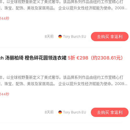
 2004 年，以全球视野重新定义了美式奢华。该品牌系列作品由纽约工作室精心打
、珠宝、配饰、美妆及家居用品。 企业以提升女性经济赋能为使命。2009年
基金会持续助力美国女性创业者，为她们打造基业长青的事业。
分43秒
8天前
Tory Burch EU
去购买 拿返利
Burch 汤丽柏琦 橙色碎花圆领连衣裙
5折 €298（约2308.61元）
 2004 年，以全球视野重新定义了美式奢华。该品牌系列作品由纽约工作室精心打
das HK：精选正价产品
Sandro us：限时闪促！
16小时
、珠宝、配饰、美妆及家居用品。 企业以提升女性经济赋能为使命。2009年
！入球衣、金属银跆拳
式美衣精选
基金会持续助力美国女性创业者，为她们打造基业长青的事业。
分43秒
等
2件8折 叠加满HK$1800-100
低至2折 千鸟格连衣裙$9
das HK
Sandro us
8天前
Tory Burch EU
去购买 拿返利
ldo：折扣区服饰鞋包清
【55专享】Base Blu：
4天4小时
选购巴黎世家、
上新热卖 关注 PRADA、
eme、西太后等
LOEWE、加拿大鹅等
5折
享9折优惠