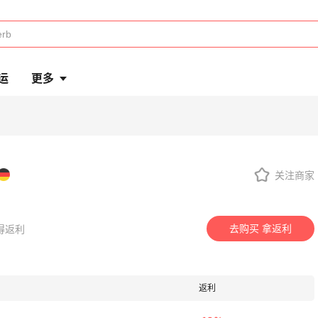
运
更多
关注商家
去购买 拿返利
获得返利
返利