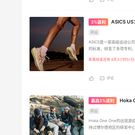
ASICS 
2%返利
转运
ASICS是一家高级运动
的标准，研发了多项专利
距离结束还有 8天3小时51分
评论
Hoka
最高2%返利
转运
Hoka One One的出现
持过博尔德地区的研发中
宽的鞋体设计理念多少受