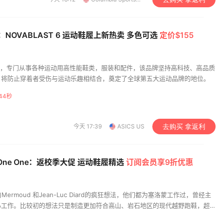
US：NOVABLAST 6 运动鞋履上新热卖 多色可选
定价$155
公司，专门从事各种运动用高性能鞋类，服装和配件，该品牌坚持高科技、高品质
，将防止穿着者受伤与运动乐趣相结合，奠定了全球第五大运动品牌的地位。
43秒
今天 17:39
ASICS US
去购买 拿返利
 One One：返校季大促 运动鞋履精选
订阅会员享9折优惠
源自Mermoud 和Jean-Luc Diard的疯狂想法，他们都为塞洛蒙工作过，曾经主
心工作。比较初的想法只是制造更加符合高山、岩石地区的现代越野跑鞋，超
到已经成功的滑雪板、山地车轮胎和网球跑设计理念影响，决定将更大的接触