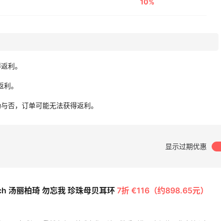
10%
得返利。
无返利。
功与否，订单可能无法获得返利。
显示过期优惠
urch 汤丽柏琦 勿忘我 珍珠母贝耳环
7折 €116（约898.65元）