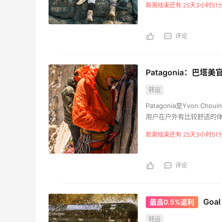
距离结束还有 25天3小时51
面应用到跑鞋领域。Hok
评论
Patagonia：巴
转运
Patagonia是Yvon 
用户在户外有比较舒适的体
列，冲浪系列，瑜伽系列
距离结束还有 25天3小时51
评论
Go
最高0.5%返利
转运