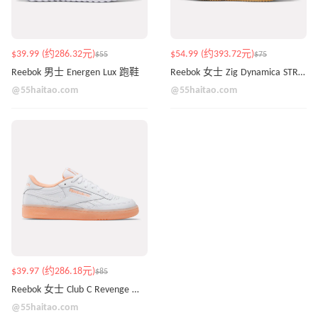
$39.99 (约286.32元)
$54.99 (约393.72元)
$55
$75
Reebok 男士 Energen Lux 跑鞋
Reebok 女士 Zig Dynamica STR 跑鞋
@55haitao.com
@55haitao.com
$39.97 (约286.18元)
$85
Reebok 女士 Club C Revenge 运动鞋
@55haitao.com