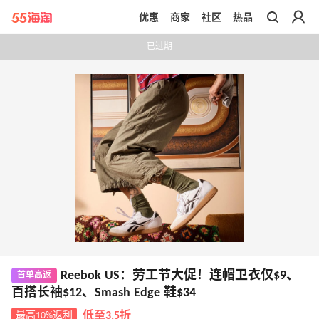
优惠
商家
社区
热品
带你去官网买正品
已过期
Reebok US：劳工节大促！连帽卫衣仅$9、
首单高返
百搭长袖$12、Smash Edge 鞋$34
最高10%返利
低至3.5折