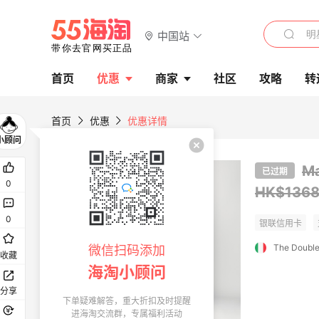
中国站
首页
优惠
商家
社区
攻略
转
首页
优惠
优惠详情
M
已过期
0
HK$136
0
The Doubl
微信扫码添加
收藏
海淘小顾问
分享
下单疑难解答，重大折扣及时提醒
进海淘交流群，专属福利活动