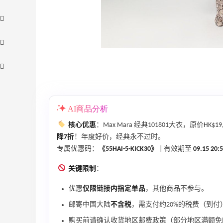
AI商品分析
核心优惠
：Max Mara 经典101801大衣，原价HK$19,5
【55专享】Bobbi Brown 美网：美妆礼
3天5小时
降7折
！年度好价，经典永不过时。
遇！满$150立省$50
专属优惠码：
《55HAI-5-KICK30》
| 有效期至
09.15 20:
满赠正装橘子眼霜+精华唇蜜等好礼
关键限制
：
Bobbi Brown
优惠
仅限链接内指定单品
，其他商品不参与。
Bloomingdales：时尚热卖！入手珑骧、
1天23小时
Tory Burch、拉夫劳伦等
邮寄中国大陆
不含税
，需支付约20%的税费（到付
每满$100返$25礼卡
购买前请确认收货地区邮费政策（部分地区满额免