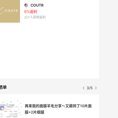
COUTR
6%返利
227人获得返利
晒单
3/5
再来我的面膜羊毛分享～又薅到了10片面
膜+2片眼膜