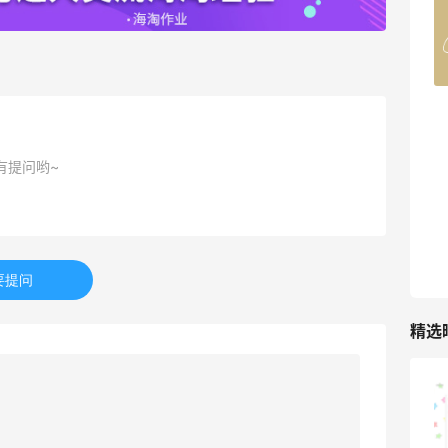
Belly Bandit
4%返利
42人获得返利
TIMEBEAM (US)
最高10%返利
有提问哟~
285人获得返利
RFM Denim
6%返利
86人获得返利
要提问
精选
山缓缓火锅，锅底够味，牛肉实在