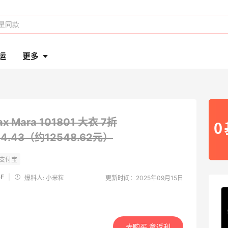
运
更多
ax Mara 101801 大衣
7折
84.43（约12548.62元）
eF
|
爆料人: 小米粒
更新时间：2025年09月15日
去购买 拿返利