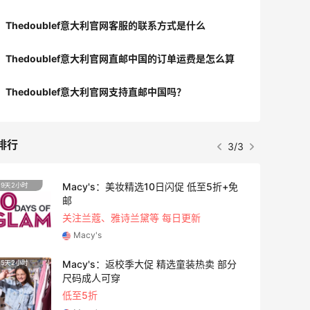
Thedoublef意大利官网客服的联系方式是什么
Thedoublef意大利官网直邮中国的订单运费是怎么算
Thedoublef意大利官网支持直邮中国吗？
排行
3/3
Macy's：美妆精选10日闪促 低至5折+免
9天2小时
3天5小
邮
关注兰蔻、雅诗兰黛等 每日更新
Macy's
Macy's：返校季大促 精选童装热卖 部分
5天2小时
1天23
尺码成人可穿
低至5折