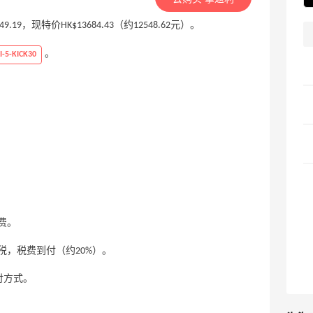
19549.19，现特价HK$13684.43（约12548.62元）。
。
I-5-KICK30
费。
，税费到付（约20%）。
付方式。