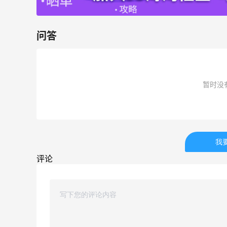
Biōkreativ
30%返利
54人获得返利
问答
Eileen Fisher
最高2%返利
暂时没
5141人获得返利
Matte Collection
最高3%返利
510人获得返利
我
评论
亮亮的发夹再买两个！走了55有额外的返
利到账！