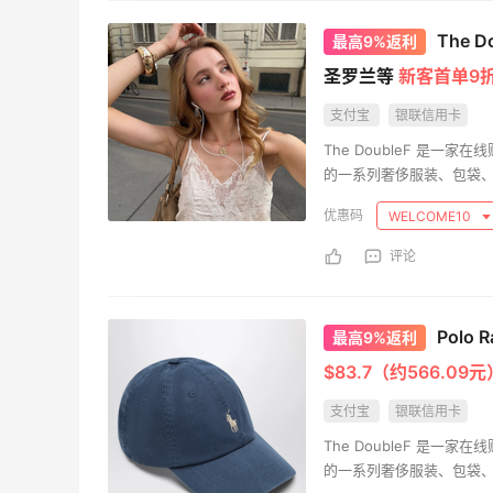
The 
最高9%返利
圣罗兰等
新客首单9
支付宝
银联信用卡
The DoubleF 是
的一系列奢侈服装、包袋
WELCOME10
评论
Polo
最高9%返利
$83.7（约566.09元
支付宝
银联信用卡
The DoubleF 是
的一系列奢侈服装、包袋