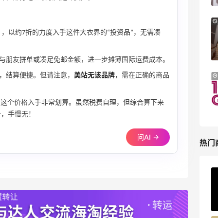
Macy's
Bluemercury：限时大促！入手 Aesop、
1天23小时
Nars、CT 等
CK30》，以约7折的力度入手这件大衣界的“投资品”，无需凑
低至5折+部分额外8.5折
Bluemercury
与朋友拼单或凑足免邮金额，进一步摊薄国际运费成本。
，结算便捷。但请注意，
美站无该品牌
，需在正确的商品
iHerb ：88全球好物节！选购日常保健、
2天11小时
健身补剂、护肤洗护等
无门槛7.5折
“硬通货”，这个价格入手非常划算。虽然税费自理，但综合算下来
iHerb
价，手慢无！
问AI →
热门
ERGO Baby
4%返利
62人获得返利