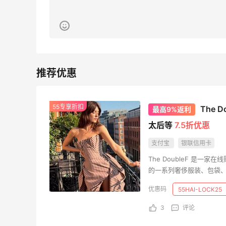
1
2
08月07日
贴秋膘啦，今天吃冰煮羊
2
1
08月07日
为了这家烧烤，我必然还要再去新疆
55专享折扣
The 
最高9%返利
太后等
7.5折优惠
3
1
08月07日
支付宝
银联信用卡
又去皮爷喝下午茶了，香蕉布朗尼超好吃
The DoubleF 是
的一系列奢侈服装、包袋
呀
4
2
08月07日
55HAI-LOCK25
3
评论