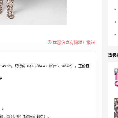
热卖
49.19，现特价HK$13,684.43（约¥12,548.62），
正价直
Mytheresa：折扣区时尚上新热卖 关注
9天17小时
TOTEME、ZIMMERMAN 等
59
享额外9折
Mytheresa
Macy's：Lancome 兰蔻美妆大促低至5折
13天2小时
满赠三重好礼
）。
低门槛入手7件套
邮，部分地区收取固定邮费）。