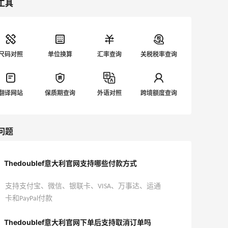
工具
尺码对照
单位换算
汇率查询
关税税率查询
翻译网站
保质期查询
外语对照
跨境额度查询
问题
Thedoublef意大利官网支持哪些付款方式
支持支付宝、微信、银联卡、VISA、万事达、运通
卡和PayPal付款
Thedoublef意大利官网下单后支持取消订单吗