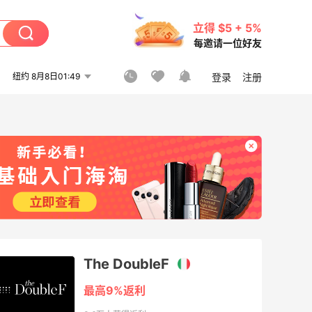
立得 $5 + 5%
每邀请一位好友
纽约 8月8日01:49
登录
注册
The DoubleF
最高9%返利