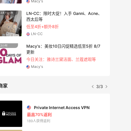
Macy's
LN-CC：限时大促！入手 Ganni、Acne、
3天11小时
4天23
西太后等
低至4折+额外8折
LN-CC
Macy's：美妆10日闪促精选低至5折 8/7
2小时
1天23
更新
今日关注：雅诗兰黛洁面、兰蔻遮瑕等
Macy's
商家
3/3
Private Internet Access VPN
最高70%返利
189人获得返利