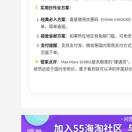
Bloomingdales
实用抄作业方案
：
、
Columbia Sportswear：夏季大促！哥伦
4天23小时
比亚运动热卖
经典必入方案
：直接使用优惠码《55HAI-5-KI
低至6折
单，简单直接。
Columbia Sportswear
极致省邮方案
：如果所在地区有免邮门槛，可考虑
支付提醒
：支持支付宝、微信等国内常用支付方式
Bloomingdales：美妆大促！入手 Dior、
1天23小时
Prada、TF 等
页面下单。
满$200享8.5折优惠+部分送好礼
管家点评
：Max Mara 101801是衣橱里的
Bloomingdales
依然远低于国内专柜价，属于看到就可以冲的年度好
Mac Duggal
最高2%返利
6073人成功下单