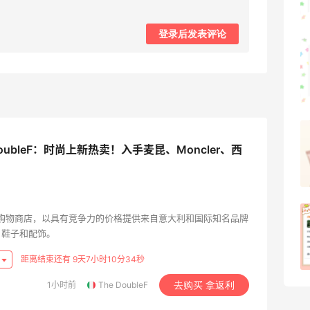
2
08月07日
登录后发表评论
可莎蜜儿的恰巴塔，味道有点怪怪的
2
08月07日
羊毛薅的实在有点多～积攒的最后一篇羊
DoubleF：时尚上新热卖！入手麦昆、Moncler、西
毛贴啦
1
08月07日
除了面膜，我还薅到面霜、粉底液、润肤
一家在线购物商店，以具有竞争力的价格提供来自意大利和国际知名品牌
、鞋子和配饰。
乳、安睡裤等等
1
08月07日
距离结束还有 9天7小时10分33秒
1小时前
The DoubleF
去购买 拿返利