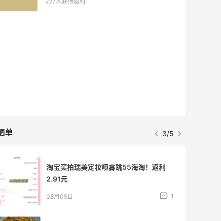
53人获得返利
Eileen Fisher
最高2%返利
5129人获得返利
Matte Collection
最高3%返利
510人获得返利
晒单
4/5
【黑五直邮海淘攻略】FWRD黑五2026
海淘折扣预测！
1
08月04日