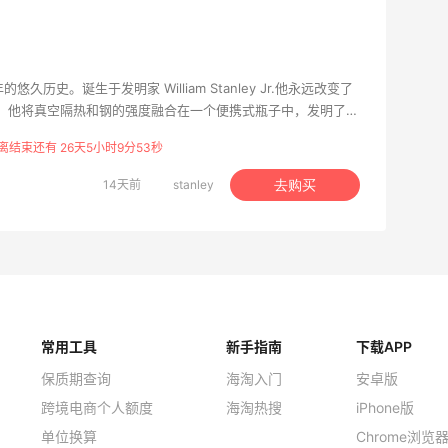
多年的悠久历史。诞生于发明家 William Stanley Jr.他永远改变了
 年，他将真空隔热和钢的强度融合在一个便携式瓶子中，发明了我
钢真空瓶。在此后的一个世纪里，他的真空瓶从概念演变为标
离结束还有 26天5小时9分53秒
路旅行和户外探险的重要组成部分。
14天前
stanley
去购买
常用工具
新手指南
下载APP
保质期查询
海淘入门
安卓版
跨境电商个人额度
海淘热搜
iPhone版
单位换算
Chrome浏览