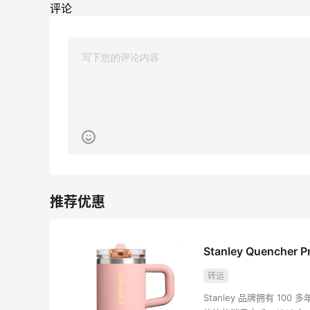
42人获得返利
评论
TIMEBEAM (US)
最高10%返利
282人获得返利
RFM Denim
6%返利
85人获得返利
面🍜
FWRD美网2026黑五海淘活动什么
Stanley Quen
开始？
0
转运
08月05日
Stanley 品牌拥有 100 