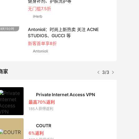
西太后等
低至4折+额外8折
LN-CC
1天3小时
Maje US：限时闪促！入手明星同款服饰
精选低至2折
Maje US
商家
1/3
Mac Duggal
最高2%返利
5991人成功下单
Biōkreativ
30%返利