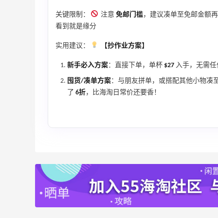
关键限制：
注意
免邮门槛
，建议凑单至免邮金额再下
看到就是缘分
实用建议：
【抄作业方案】
新手必入方案
：直接下单，单杯
$27
入手，无需任
囤货/凑单方案
：与朋友拼单，或搭配其他小物凑至
了
6折
，比海淘日常价还要香！
入
1天3小时
Sandro us：限时闪促！法式美衣精选
低至2折 千鸟格连衣裙$95
Sandro us
黎世
Little Spoon：全品类婴童食品特惠！科学
15小时
守护宝宝每一步成长
首单享5折
Little Spoon
e、
LIU JO ES：意大利小众轻奢品牌！精选服
11天4小时