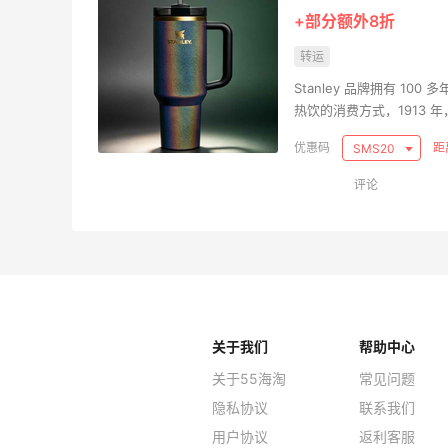
+部分额外8折
转运
Stanley 品牌拥有 100 
热饮的消费方式，1913
们今天所熟知和喜爱的全
距
SMS20
志，并已成为工作日、公
评论
关于我们
帮助中心
关于55海淘
常见问题
隐私协议
联系我们
用户协议
返利客服