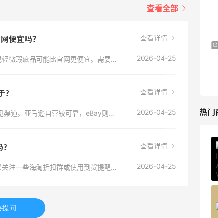
健身补剂、护肤洗护等
查看全部
无门槛7.5折
iHerb
查看详情
比官网便宜吗？
Antonioli：时尚上新热卖 关注 ACNE
8天15小时
STUDIOS、GUCCI 等
2026-04-25
不一定。热门新款可能溢价，但绝版款、二手或轻微瑕疵品可能比官网更便宜。需要多比较。
新客首单享8折
Antonioli
查看详情
子？
热门
2026-04-25
美国亚马逊（Amazon.com） 或 eBay 也是常见渠道。亚马逊自营较可靠，eBay则适合淘绝版款，但需仔细辨别卖家信誉。
查看详情
吗？
Private Internet Access VPN
最高70%返利
2026-04-25
不好抢。热门款常在补货后几分钟内售罄。可以关注一些海淘折扣群或使用到货提醒服务，并提前设置好转运地址和支付信息。
185人获得返利
COUTR
要提问
6%返利