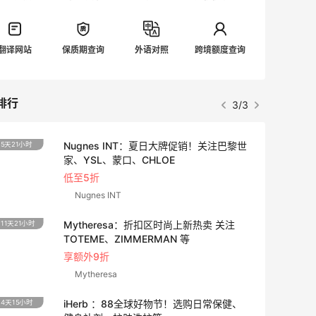
翻译网站
保质期查询
外语对照
跨境额度查询
排行
1/3
Diesel AU：时尚热卖！网站定价优势 入
25天15小时
手包袋、服饰等
低至5折
Diesel AU
Eraldo：折扣区服饰鞋包清仓 选购巴黎世
10天15小时
家、Toteme、西太后等
低至5折
Eraldo
LN-CC：限时大促！入手 Ganni、Acne、
5天15小时