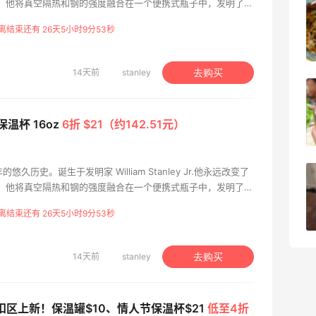
 年，他将真空隔热和钢的强度融合在一个便携式瓶子中，发明了我
五
吃到了干煸炒面，好吃诶
钢真空瓶。在此后的一个世纪里，他的真空瓶从概念演变为标
离结束还有 26天5小时9分53秒
路旅行和户外探险的重要组成部分。
1
1
08月05日
14天前
stanley
去购买
选了
牛杂牛腩锅我很喜欢
 情人节保温杯 16oz
6折 $21（约142.51元）
1
2
08月05日
多年的悠久历史。诞生于发明家 William Stanley Jr.他永远改变了
淘？
法国小众新品牌又买了一点试试效果
 年，他将真空隔热和钢的强度融合在一个便携式瓶子中，发明了我
钢真空瓶。在此后的一个世纪里，他的真空瓶从概念演变为标
离结束还有 26天5小时9分53秒
路旅行和户外探险的重要组成部分。
1
4
08月04日
14天前
stanley
去购买
日折扣区上新！保温罐$10、情人节保温杯$21
低至4折