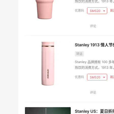
热饮的消费方式，1913
摇乐实测
【黑五海淘攻略】Bobbi Brown黑
们今天所熟知和喜爱的全
2026海淘折扣预测！
距
SMS20
志，并已成为工作日、公
0
08月05日
评论
爱马仕”
柏瑞美黑瓶和白瓶哪个好用？混油皮
黑瓶
Stanley 1913
1
08月05日
转运
Stanley 品牌拥有 100 
折扣力度大
兰蔻粉金管新色212哪个网站可以海
热饮的消费方式，1913
在线等！
们今天所熟知和喜爱的全
距
SMS20
志，并已成为工作日、公
1
08月05日
评论
Stanley US：夏