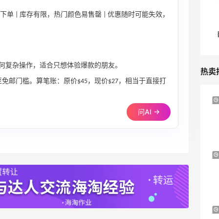
单 | 库存有限，热门颜色易售罄 | 优惠随时可能失效，
何复杂操作，适合只想体验爆款的朋友。
热卖
免邮门槛。算笔账：原价$45，现价$27，相当于直接打
Nugnes INT：夏日大牌促销！关注巴黎世
5天21小时
家、YSL、蒙口、CHLOE
问AI →
低至5折
Nugnes INT
Mytheresa：折扣区时尚上新热卖 关注
11天21小时
TOTEME、ZIMMERMAN 等
享额外9折
Mytheresa
iHerb ：88全球好物节！选购日常保健、
4天15小时