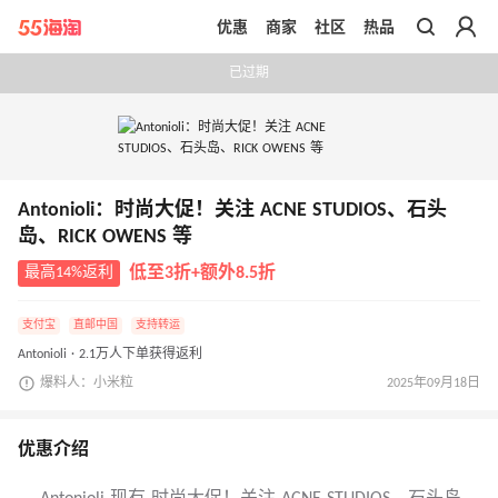
优惠
商家
社区
热品
带你去官网买正品
已过期
Antonioli：时尚大促！关注 ACNE STUDIOS、石头
岛、RICK OWENS 等
最高14%返利
低至3折+额外8.5折
支付宝
直邮中国
支持转运
Antonioli · 2.1万人下单获得返利
爆料人：小米粒
2025年09月18日
优惠介绍