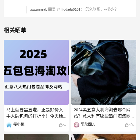
xxxanneaL
回复 @
liudada0101
：
怎么联系，vx多少？
相关晒单
马上就要黑五啦，正是好价入
2024黑五意大利海淘去哪个网
手大牌包包的打折季！今天给
站？意大利有哪些热门海淘网
大家分享Coach、Toryburch、
站？意大利海淘大多为一些时
樱小桃
萌杀四方
57
185
MichaelKors、Longchamp、
尚品牌，有时候活动价格还不
VivienneWestwood、Lemaire、
错，比国内划算很多。今天就