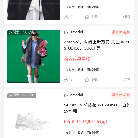
支付宝
转运
直邮中国
赞
评论
6天前
Antonioli
剩余：7天3小时
最高14%返利
Antonioli：时尚上新热卖 关注 ACNE
STUDIOS、GUCCI 等
新客首单享8折
支付宝
转运
直邮中国
1
评论
1天前
Antonioli
剩余：7天3小时
最高14%返利
SALOMON 萨洛蒙 WT-WHISPER 白色
运动鞋
8折 €112（约874.64元）
支付宝
转运
直邮中国