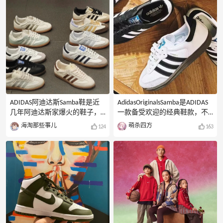
LOEWE、SaintLaurent，海淘中8
给大家简单盘点一下意大利的
大热门包包品牌，汇总可以买
海淘网站，黑五海淘可以多关
到的网站。想入手的宝们可以
注一下哦。1.LUISAVIAROMA特
在这些网站蹲守，黑五大促来
点：直邮中国+微信/支付宝付
临的时候，肯定能找到心仪的
款+包关税+中文界面说明：
好价啦！2025黑五网一海淘大
LUISAVIAROMA简称LVR，是意
促具体活动时间：黑色星期五
大利知名的时尚奢侈品购物网
是美国感恩节后的第一天，也
站，涵盖服装、箱包、鞋履以
就是每年11月的第四个星期
及配饰等产品，品牌种类很
五。所以，2025年的黑色星期
多，
五是11月28日（星期五），网
ADIDAS阿迪达斯Samba鞋是近
AdidasOriginalsSamba是ADIDAS
络星期一紧随其后，在12月1日
几年阿迪达斯家爆火的鞋子，
一款备受欢迎的经典鞋款，不
（星期一）。这两天是传统意
百搭鞋款而且穿起来非常舒
少国内外明星都有上脚，妥妥
海淘那些事儿
萌杀四方
124
163
义上黑五
适，休闲敢妥妥拿捏。马上黑
的百搭鞋款。想海淘买Samba鞋
五了哪些网站可以买到阿迪达
的宝们快来，今天给大家分享
斯Samba鞋呢？给大家分享这几
几个可以海淘买ADIDASSamba
个网站。1.FWRD：黑底白杠款
鞋的海淘网站，欢迎大家点赞
低至7.5折，仅需$75，价格很
收藏。
有优势，有时候在55海淘还有
FWRDPOSTCARDS:START{"image"
下单最高送500刀的活动，非常
:"\/\/cdn.55haitao.com\/bbs\/dat
便宜。站支持支付宝、微信支
a\/attachment\/store\/202111
付，满100美金免直邮中国邮
费，海淘友好网站。2.SSENSE：