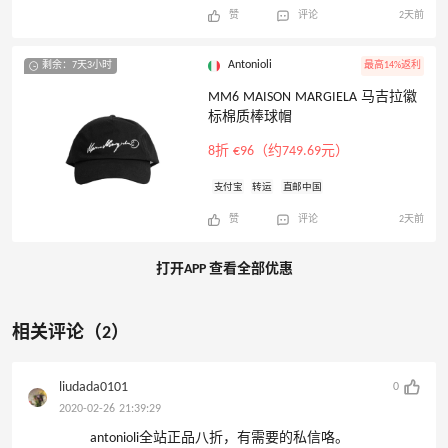
赞
评论
2天前
Antonioli
剩余：7天3小时
最高14%返利
MM6 MAISON MARGIELA 马吉拉徽
标棉质棒球帽
8折 €96（约749.69元）
支付宝
转运
直邮中国
赞
评论
2天前
打开APP 查看全部优惠
相关评论（2）
liudada0101
0
2020-02-26 21:39:29
antonioli全站正品八折，有需要的私信咯。