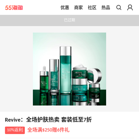
优惠
商家
社区
热品
带你去官网买正品
已过期
Revive：全场护肤热卖 套装低至7折
10%返利
全场满$250赠6件礼