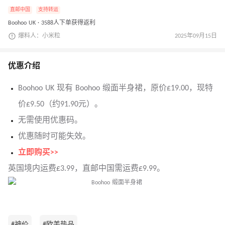
直邮中国
支持转运
Boohoo UK · 3588人下单获得返利
爆料人：小米粒
2025年09月15日
优惠介绍
Boohoo UK 现有 Boohoo 缎面半身裙，原价£19.00，现特
价£9.50（约91.90元）。
无需使用优惠码。
优惠随时可能失效。
立即购买>>
英国境内运费£3.99，直邮中国需运费£9.99。
#神价
#欧美热品