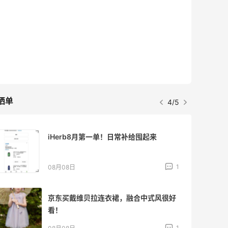
最高2%返利
5143人获得返利
Matte Collection
最高3%返利
510人获得返利
晒单
4/5
为了这家烧烤，我必然还要再去新疆
1
08月07日
又去皮爷喝下午茶了，香蕉布朗尼超好吃
呀
2