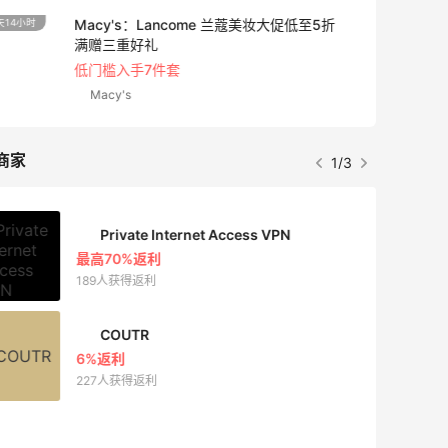
Space NK UK：美妆护肤大促！入Lisa
5天14小时
Eldridge、Hourglass、伊索等
新人首单享8折
Space NK UK
商家
1/3
Mac Duggal
最高2%返利
6081人成功下单
Biōkreativ
30%返利
54人获得返利
Eileen Fisher