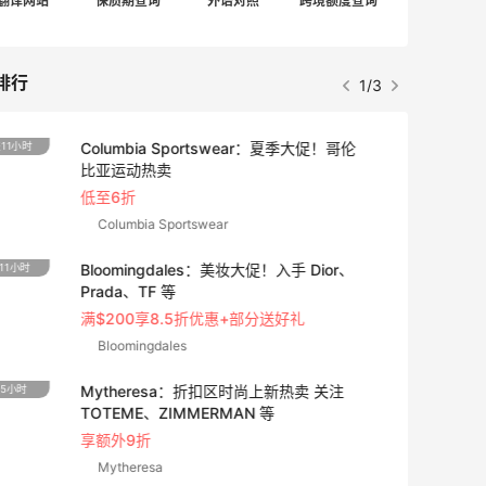
翻译网站
保质期查询
外语对照
跨境额度查询
排行
1/3
【55专享】Bobbi Brown 美网：美妆礼
2天17小时
遇！满$150立省$50
满赠正装橘子眼霜+精华唇蜜等好礼
Bobbi Brown
Bloomingdales：时尚热卖！入手珑骧、
1天11小时
Tory Burch、拉夫劳伦等
每满$100返$25礼卡
Bloomingdales
Shu Uemura：植村秀彩妆特惠 入热销洁
6天17小时
颜油系列
无门槛7折 会员6.5折
Shu Uemura