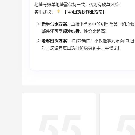
地址与账单地址需保持一致，否则有砍单风险
Macy's：美妆精选10日闪促 低至5折+免
8天14小时
实用建议：
【FAB囤货抄作业指南】
邮
关注兰蔻、雅诗兰黛等 每日更新
新手试水方案
：直接下单$50+的明星单品（如急
Macy's
邮件还可享
额外85折
，性价比超高！
老客囤货方案
：冲$79档位！不仅能拿到洁面+礼包
对，这波年度囤货好价稳稳到手，手慢无！
ERGO Baby
4%返利
62人获得返利
Belly Bandit
4%返利
42人获得返利
TIMEBEAM (US)