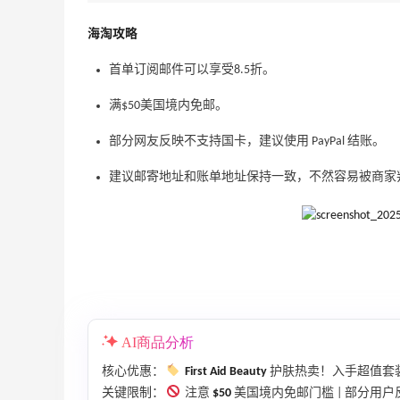
海淘攻略
首单订阅邮件可以享受8.5折。
满$50美国境内免邮。
Suit Negozi：夏季大促！DVN 麂皮运动鞋
2天5小时
史低价2000元不到
部分网友反映不支持国卡，建议使用 PayPal 结账。
SS26时尚大牌低至5.5折
建议邮寄地址和账单地址保持一致，不然容易被商家
Suit Negozi
Macy's：返校季大促 精选童装热卖 部分
4天14小时
尺码成人可穿
低至5折
Macy's
iHerb ：88全球好物节！选购日常保健、
1天23小时
健身补剂、护肤洗护等
AI商品分析
无门槛7.5折
核心优惠：
First Aid Beauty
护肤热卖！入手超值套装
iHerb
关键限制：
注意
$50
美国境内免邮门槛 | 部分用户