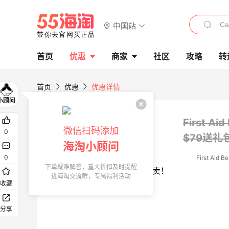
中国站
首页
优惠
商家
社区
攻略
转
首页
优惠
优惠详情
First 
微信扫码添加
0
$79送礼
海淘小顾问
0
First Aid B
下单疑难解答，重大折扣及时提醒
进海淘交流群，专属福利活动
收藏
分享