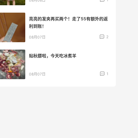
08月07日
山缓缓火锅，锅底够味，牛肉实在
2
08月07日
可莎蜜儿的恰巴塔，味道有点怪怪的
2
08月07日