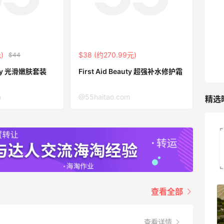
)
$38 (约270.99元)
$44
eauty 光滑嫩肤套装
First Aid Beauty 超强补水修护霜
m
@55haitao.com
精选
iHerb8月第一单！日常补给囤起来
1
08月08日
查看全部
京东买戴维贝拉连衣裙，融合中式风很好
看！
查看详情
1