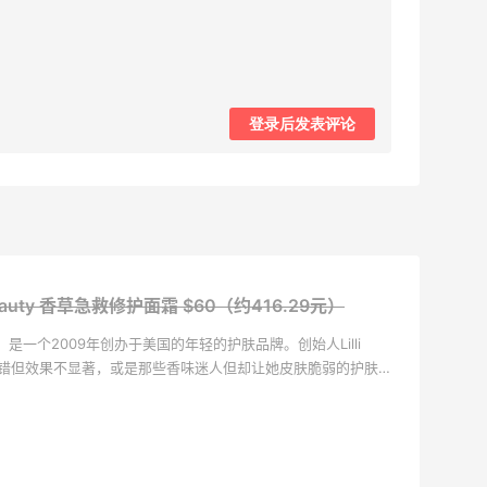
登录后发表评论
 Beauty 香草急救修护面霜
$60（约416.29元）
又名FAB，是一个2009年创办于美国的年轻的护肤品牌。创始人Lilli
地不错但效果不显著，或是那些香味迷人但却让她皮肤脆弱的护肤
具有科技含量，质地奢华但却拥有开价护肤价位优势的护肤品