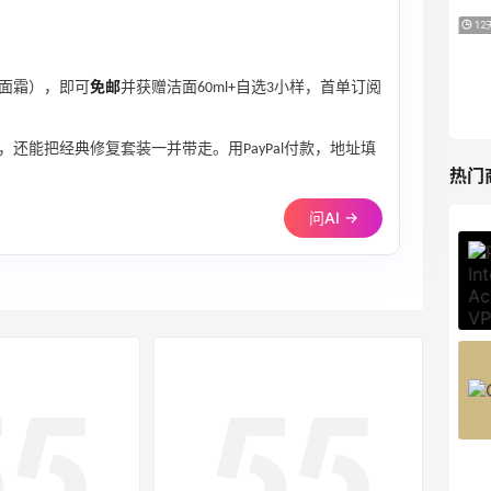
Macy's：Lancome 兰蔻美妆大促低至5折
12天14小时
满赠三重好礼
低门槛入手7件套
救面霜），即可
免邮
并获赠洁面60ml+自选3小样，首单订阅
Macy's
，还能把经典修复套装一并带走。用PayPal付款，地址填
热门
问AI →
Private Internet Access VPN
最高70%返利
189人获得返利
COUTR
6%返利
227人获得返利