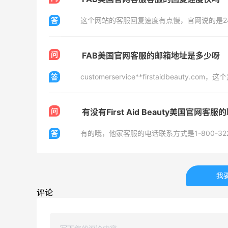
08月08日
答
这个网站的客服回复速度有点慢，官网说的是24
苦巧咸酪碎银子 | 喜茶最夯的一杯️
问
FAB美国官网客服的邮箱地址是多少呀
1
1
08月08日
答
customerservice**firstaidbeauty.c
深夜美食，打卡自贡小烧烤
问
有没有First Aid Beauty美国官网客
1
1
08月08日
答
有的哦，他家客服的电话联系方式是1-800-322
我
评论