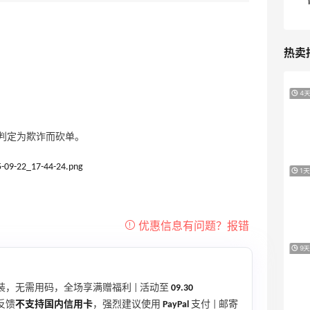
热卖
Columbia Sportswear：夏季大促！哥伦
4天11小时
比亚运动热卖
低至6折
判定为欺诈而砍单。
Columbia Sportswear
Bloomingdales：美妆大促！入手 Dior、
1天11小时
Prada、TF 等
满$200享8.5折优惠+部分送好礼
Bloomingdales
Mytheresa：折扣区时尚上新热卖 关注
9天5小时
TOTEME、ZIMMERMAN 等
享额外9折
，无需用码，全场享满赠福利 | 活动至
09.30
Mytheresa
反馈
不支持国内信用卡
，强烈建议使用
PayPal
支付 | 邮寄