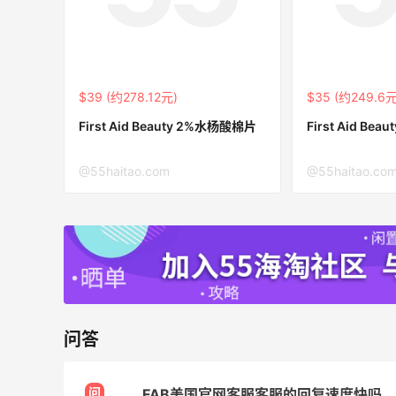
最高10%返利
285人获得返利
RFM Denim
$39 (约278.12元)
$35 (约249.6元
6%返利
86人获得返利
First Aid Beauty 2%水杨酸棉片
First Aid B
@55haitao.com
@55haitao.co
高端面霜欧米达钻石面霜购入
1
1
08月08日
问答
来
美团买黄式壹品汇芋圆，好吃不贵！！
问
FAB美国官网客服客服的回复速度快吗
1
1