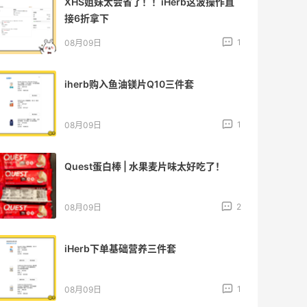
XHS姐妹太会省了！！iHerb这波操作直
接6折拿下
1
08月09日
iherb购入鱼油镁片Q10三件套
1
08月09日
Quest蛋白棒 | 水果麦片味太好吃了！
2
08月09日
iHerb下单基础营养三件套
1
08月09日