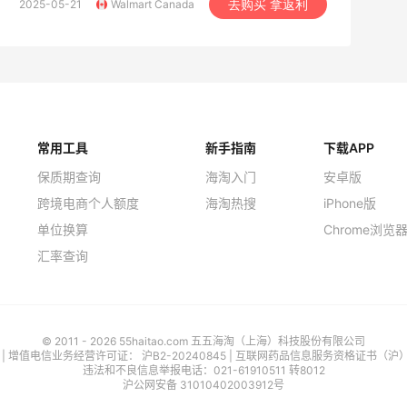
2025-05-21
Walmart Canada
去购买 拿返利
常用工具
新手指南
下载APP
保质期查询
海淘入门
安卓版
跨境电商个人额度
海淘热搜
iPhone版
单位换算
Chrome浏览
汇率查询
© 2011 - 2026 55haitao.com 五五海淘（上海）科技股份有限公司
号
| 增值电信业务经营许可证：
沪B2-20240845
|
互联网药品信息服务资格证书（沪）-经
违法和不良信息举报电话：021-61910511 转8012
沪公网安备 31010402003912号