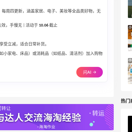
MAC、芭比布朗等
正价8折+部分送礼
！每周四更新，涵盖家居、电子、美妆等全品类好物，无
BELK
失效，手慢无 | 活动于
10.06
截止
Columbia Sportswear：夏季大促！哥伦
3天18小时
比亚运动热卖
低至6折
，享受立减，适合日常补货。
Columbia Sportswear
如小家电、床品）或消耗品（如纸品、清洁剂）加入购物
Bloomingdales：美妆大促！入手 Dior、
18小时
Prada、TF 等
问AI →
满$200享8.5折优惠+部分送好礼
Bloomingdales
热门
ERGO Baby
4%返利