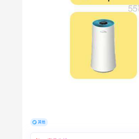
【55专享】Bobbi Brown 美网：美妆礼
2天
遇！满$150立省$50
满赠正装橘子眼霜+精华唇蜜等好礼
Bobbi Brown
其他
Bloomingdales：时尚热卖！入手珑骧、
18小时