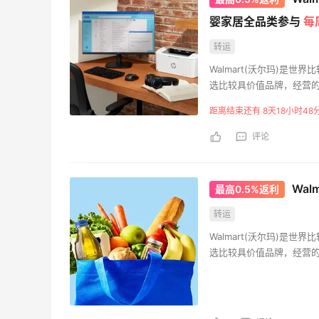
婴家居全品类参与
每
转运
Walmart(沃尔玛)是
选比较具价值品牌，经营
又称“家庭一次购物”。从
距离结束还有 8天18小时48
汽车配件、小型游船等等
评论
Wal
最高0.5%返利
转运
Walmart(沃尔玛)是
选比较具价值品牌，经营
又称“家庭一次购物”。从
汽车配件、小型游船等等