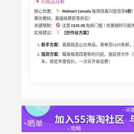
Tory Burch、拉夫劳伦等
AI商品分析
每满$100返$25礼卡
核心优惠：
Walmart Canada
每周惊喜闪促低至
6折
Bloomingdales
需优惠码，直接结算即享折扣！
关键限制：
注意
C$35.00
免邮门槛 | 优惠随时可能
折
Shu Uemura：植村秀彩妆特惠 入热销洁
6天
实用建议：
【抄作业方案】
颜油系列
无门槛7折 会员6.5折
新手方案
：直接挑选心仪单品，凑单至C$35免邮
Shu Uemura
囤货方案
：瞄准每周四更新的闪促，提前将大件（
Space NK UK：美妆护肤大促！入Lisa
4天21小时
车，锁定年度低价，一次买齐省运费！
Eldridge、Hourglass、伊索等
新人首单享8折
Space NK UK
Mac Duggal
最高2%返利