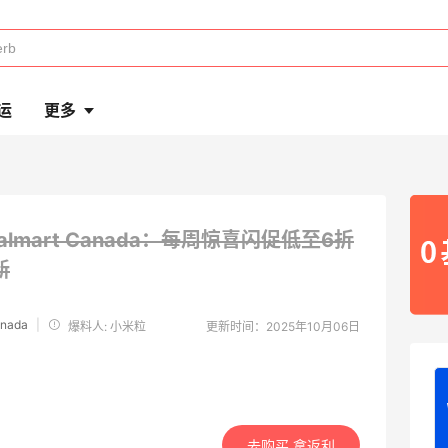
运
更多
almart Canada：每周惊喜闪促低至6折
新
anada
|
爆料人: 小米粒
更新时间：2025年10月06日
去购买 拿返利