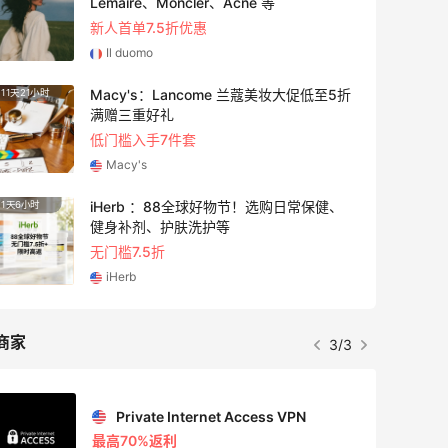
Lemaire、Moncler、Acne 等
新人首单7.5折优惠
Il duomo
Macy's：Lancome 兰蔻美妆大促低至5折
11天21小时
6天
满赠三重好礼
低门槛入手7件套
Macy's
iHerb ：88全球好物节！选购日常保健、
1天6小时
4天21
健身补剂、护肤洗护等
无门槛7.5折
iHerb
商家
3/3
Private Internet Access VPN
最高70%返利