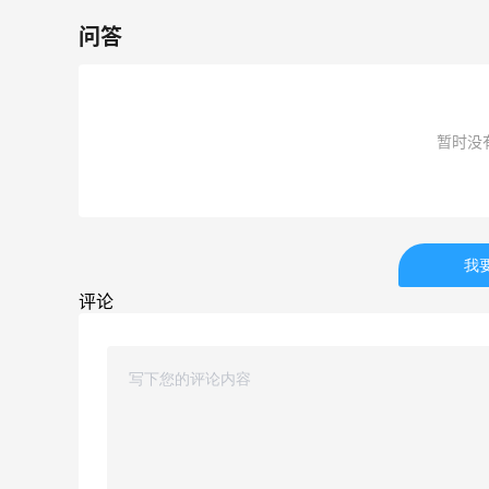
6127人成功下单
问答
Biōkreativ
30%返利
54人获得返利
暂时没
Eileen Fisher
最高2%返利
5146人获得返利
我
Matte Collection
评论
最高3%返利
510人获得返利