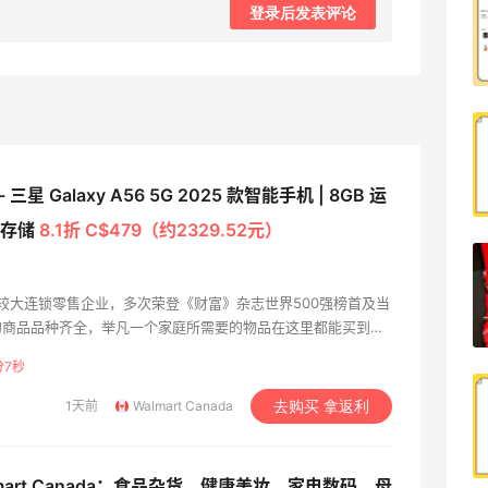
天猫超市买到超极划算的高露洁牙膏～
登录后发表评论
1
08月09日
烤肉五花肉才是最好吃的～滋滋冒油非常
不错
- 三星 Galaxy A56 5G 2025 款智能手机 | 8GB 运
0
08月09日
机身存储
8.1折 C$479（约2329.52元）
刘文祥麻辣烫还不错～加了麻酱挺好吃
世界比较大连锁零售企业，多次荣登《财富》杂志世界500强榜首及当
的商品品种齐全，举凡一个家庭所需要的物品在这里都能买到，
0
08月09日
服饰、布匹、玩具、各种生活用品、家用电器、珠宝化妆品，到
分6秒
，一应俱全。
奥尔良烤鸡腿+爆炒鱿鱼须还不错哦～小
1天前
Walmart Canada
去购买 拿返利
朋友爱吃
0
08月09日
lmart Canada：食品杂货、健康美妆、家电数码、母