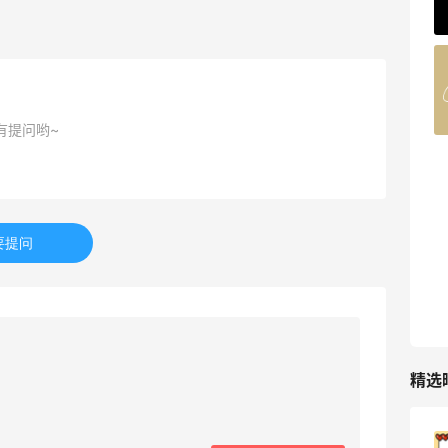
62人获得返利
Belly Bandit
4%返利
42人获得返利
有提问哟~
TIMEBEAM (US)
最高10%返利
286人获得返利
要提问
RFM Denim
6%返利
87人获得返利
精选