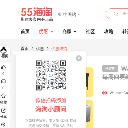
中国站
首页
优惠
商家
社区
攻略
转
首页
优惠
优惠详情
W
已过期
0
每周四更
0
Walmart C
微信扫码添加
收藏
海淘小顾问
分享
下单疑难解答，重大折扣及时提醒
进海淘交流群，专属福利活动