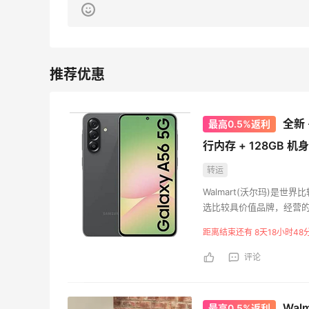
京东买水卫士顽渍净～娃的**衣服试试看
好不好用
2
0
08月09日
新
又来分享妈妈做的美食啦～每一样都好吃
全新 
最高0.5%返利
2
0
08月09日
行内存 + 128GB 
1688买儿童电动摩托车玩具～高配置低价
转运
格很划算
Walmart(沃尔玛)是
选比较具价值品牌，经营
1
0
08月09日
又称“家庭一次购物”。从
距离结束还有 8天18小时48
汽车配件、小型游船等等
来
我的本命粉扑-毛吉吉5.0s气垫粉扑补货
评论
1
1
08月09日
Wa
最高0.5%返利