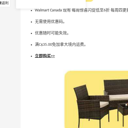
赚返利
Walmart Canada 现有 每周惊喜闪促低至6折 每周四
无需使用优惠码。
优惠随时可能失效。
满C$35.00免加拿大境内运费。
立即购买>>