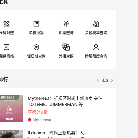
工具
尺码对照
单位换算
汇率查询
关税税率查询
翻译网站
保质期查询
外语对照
跨境额度查询
排行
3/3
Mytheresa：折扣区时尚上新热卖 关注
8天12小时
2天
TOTEME、ZIMMERMAN 等
享额外9折
Mytheresa
Il duomo：时尚上新热卖！入手
24天6小时
18小时