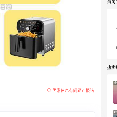
海淘
热卖
Suit Negozi：夏季大促！DVN 麂皮运动鞋
1天12小时
史低价2000元不到
SS26时尚大牌低至5.5折
Suit Negozi
BELK：美妆闪促！入手雅诗兰黛、
18小时