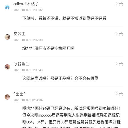
collenペ木格子
0
2025-10-09 01:05:32
下单啦，看着还不错，就是不知道到货好不好看
灰公主
0
2025-10-09 01:02:30
填地址用标点还是空格隔开啊
冰谷幽兰
0
2025-10-09 01:00:43
这网站靠谱吗？都是正品吗？会不会有假货
^圈圈^
0
2025-10-09 00:54:34
喺内地买鞋34码已经算少有，所以经常买唔到啱着嘅鞋！
但今次喺shopbop居然买到我人生遇到最细嘅鞋虽然标记
喺US4，34码，但只有33码瘦脚或脚背低先着得落呢对鞋