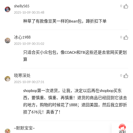
shelly565
0
2025-10-09 00:35:48
种草了有款像豆荚一样的Bean包，蹲折扣下单
冰心1988
0
2025-10-09 00:31:02
只适合买小众包包，像COACH和TB这些还是去官网买更划
算
晓寒深处
0
2025-10-09 00:27:31
shopbop第一次退货，让我，决定以后再在shopbop买东
西，要慎重、慎重、再慎重！退货的商品已经回到它该去
的地方，购物的时候花了1888；退回美国，然后我立即折
损了676元！真香了！
~默默宝宝~
0
返利