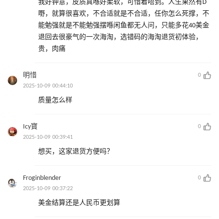
我好钟意，皮质真喺好柔软，可惜着唔到。人生果然有D
嘢，就算很喜欢，不合适就是不合适，任你怎么死撑，不
能勉强就是不能勉强摆喺闲鱼都无人问，只能多花40美金
退回去很豪气的一次海淘，选错码的海淘退货初体验，
贵，肉痛
明惜
0
2025-10-09 00:44:10
质量怎么样
Icy寶
0
2025-10-09 00:39:41
想买，这家退货方便吗？
Froginblender
0
2025-10-09 00:37:22
美金结算还是人民币更划算