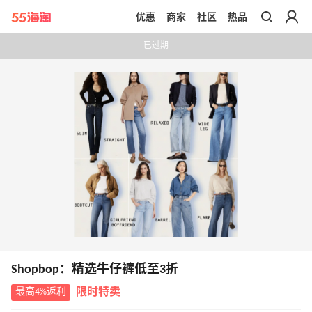
优惠
商家
社区
热品
带你去官网买正品
已过期
Shopbop：精选牛仔裤低至3折
最高4%返利
限时特卖