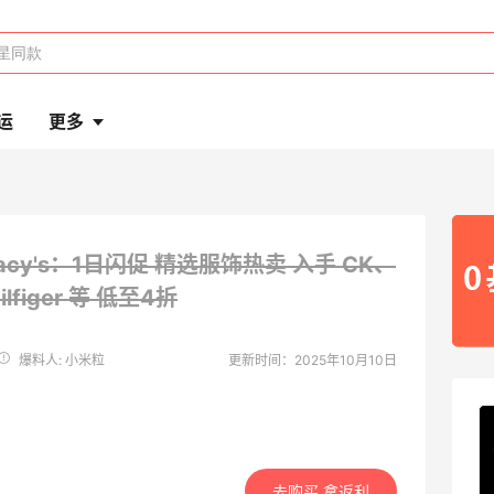
运
更多
acy's：1日闪促 精选服饰热卖 入手 CK、
lfiger 等
低至4折
爆料人: 小米粒
更新时间：2025年10月10日
去购买 拿返利