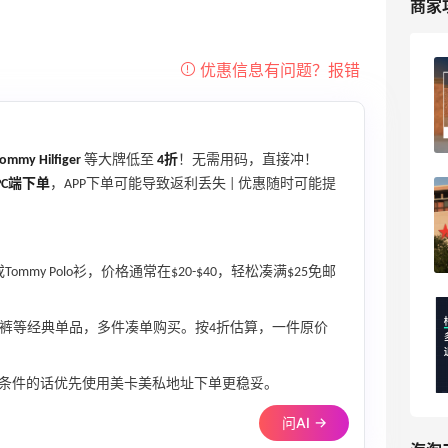
商家
梅西百货海淘支持退差价吗？海淘攻略参
考！
4
海淘爱问
mmy Hilfiger
等大牌低至
4折
！无需用码，直接冲！
PC端下单
，APP下单可能导致返利丢失 | 优惠随时可能提
梅西百货新人注册有首单折扣吗？怎么
用？
3
海淘爱问
mmy Polo衫，价格通常在$20-$40，轻松凑满$25免邮
梅西海淘被砍单钱多久能退回来？
衫或CK牛仔裤等经典单品，多件凑单购买。按4折估算，一件原价
PayPal/信用卡/礼卡到账时间
！
5
海淘爱问
条件的话优先使用美卡美私地址下单更稳妥。
问AI →