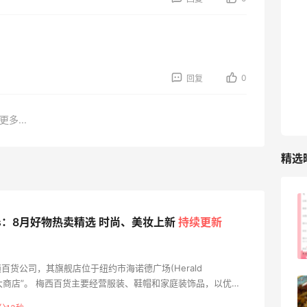
0
回复
更多...
精选
淘宝买柏瑞美定妆喷雾跳55海淘！返利
y's：8月好物热卖精选 时尚、美妆上新
持续更新
2.91元
3
08月05日
货公司，其旗舰店位于纽约市海诺德广场(Herald
界级大商店”。 梅西百货主要经营服装、鞋帽和家庭装饰品，以优质
吃到了干煸炒面，好吃诶
和世界有很高的知名度。