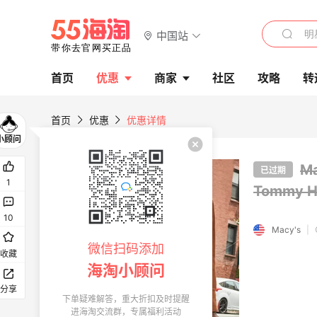
中国站
首页
优惠
商家
社区
攻略
转
首页
优惠
优惠详情
M
已过期
1
Tommy Hi
10
Macy's
|
微信扫码添加
收藏
海淘小顾问
分享
下单疑难解答，重大折扣及时提醒
进海淘交流群，专属福利活动