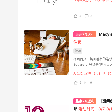
距离结束还有 25天12小时15
1
1
08月05日
4
8
柏瑞美黑瓶和白瓶哪个好用？混油皮选了
黑瓶
Macy
最高7%返利
3
3
08月05日
件套
转运
兰蔻粉金管新色212哪个网站可以海淘？
梅西百货，美国著名的连锁百
在线等！
Square)，号称是“世
3
2
08月05日
的服务赢得美誉，在美国
距离结束还有 15天3小时15分
9
9
【活动
最高7%返利
邮
活动时间：8/7-8/