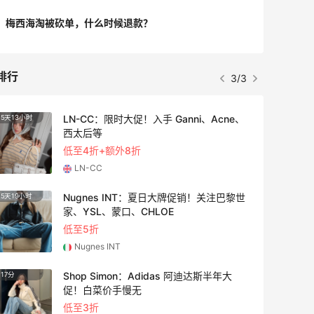
梅西海淘被砍单，什么时候退款？
排行
1/3
Diesel AU：时尚热卖！网站定价优势 入
25天13小时
手包袋、服饰等
低至5折
Diesel AU
Eraldo：折扣区服饰鞋包清仓 选购巴黎世
10天13小时
家、Toteme、西太后等
低至5折
Eraldo
Bloomingdales：时尚热卖！入手珑骧、
4天1小时
Tory Burch、拉夫劳伦等
每满$100返$25礼卡