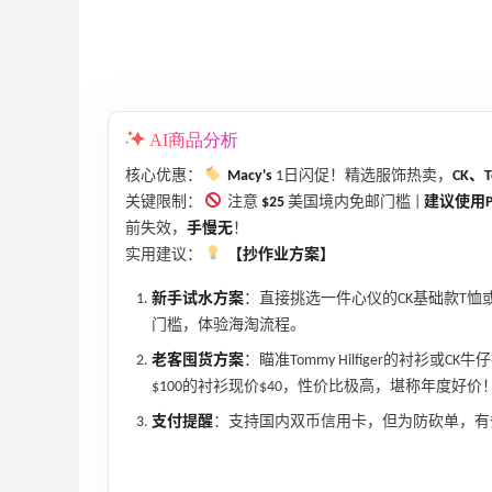
AI商品分析
核心优惠：
Macy's
1日闪促！精选服饰热卖，
CK、To
关键限制：
注意
$25
美国境内免邮门槛 |
建议使用
前失效，
手慢无
！
实用建议：
【抄作业方案】
新手试水方案
：直接挑选一件心仪的CK基础款T恤或To
门槛，体验海淘流程。
老客囤货方案
：瞄准Tommy Hilfiger的衬
$100的衬衫现价$40，性价比极高，堪称年度好价
支付提醒
：支持国内双币信用卡，但为防砍单，有