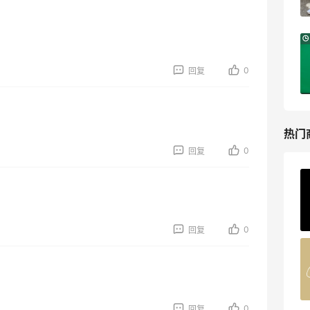
Shop Simon
Antonioli：时尚上新热卖 关注 ACNE
8天13小时
STUDIOS、GUCCI 等
0
新客首单享8折
回复
Antonioli
热门
0
回复
Private Internet Access VPN
最高70%返利
185人获得返利
0
回复
COUTR
6%返利
227人获得返利
0
回复