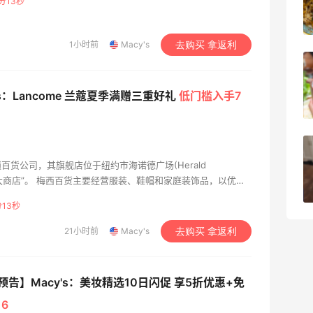
分11秒
3
08月05日
1小时前
Macy's
去购买 拿返利
牛杂牛腩锅我很喜欢
's：Lancome 兰蔻夏季满赠三重好礼
低门槛入手7
4
08月05日
法国小众新品牌又买了一点试试效果
货公司，其旗舰店位于纽约市海诺德广场(Herald
界级大商店”。 梅西百货主要经营服装、鞋帽和家庭装饰品，以优质
4
08月04日
和世界有很高的知名度。
11秒
21小时前
Macy's
去购买 拿返利
预告】Macy's：美妆精选10日闪促 享5折优惠+免
16