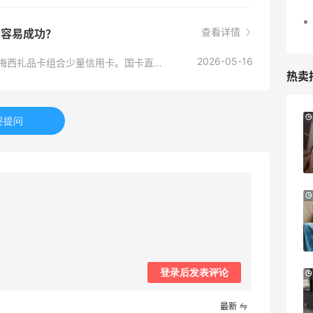
查看详情
最容易成功？
2026-05-16
美区PayPal + 美私地址成功率最高；其次可用梅西礼品卡组合少量信用卡。国卡直刷砍单率极高，不建议。
热卖
LN-CC：限时大促！入手 Ganni、Acne、
5天13小时
要提问
西太后等
低至4折+额外8折
LN-CC
Nugnes INT：夏日大牌促销！关注巴黎世
5天19小时
家、YSL、蒙口、CHLOE
低至5折
Nugnes INT
登录后发表评论
Shop Simon：Adidas 阿迪达斯半年大
17分
促！白菜价手慢无
低至3折
最新