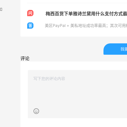
问
梅西百货下单雅诗兰黛用什么支付方式
答
1天1小时
我
Sandro us：限时闪促！法式美衣精选
评论
低至2折 千鸟格连衣裙$95
Sandro us
Little Spoon：全品类婴童食品特惠！科学
13小时
守护宝宝每一步成长
首单享5折
Little Spoon
LIU JO ES：意大利小众轻奢品牌！精选服
11天2小时
饰、包袋、鞋履 夏日大促
低至5折