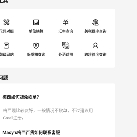
工具
尺码对照
单位换算
汇率查询
关税税率查询
翻译网站
保质期查询
外语对照
跨境额度查询
问题
梅西如何避免砍单？
梅西现比较友好，一般情况不砍单，不过建议用
Gmail注册。
Macy's梅西百货如何联系客服