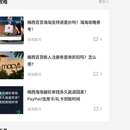
攻略
更多＞
梅西百货海淘支持退差价吗？海淘攻略参
考！
4
海淘爱问
梅西百货新人注册有首单折扣吗？怎么
用？
3
海淘爱问
梅西海淘被砍单钱多久能退回来？
PayPal/信用卡/礼卡到账时间
5
海淘爱问