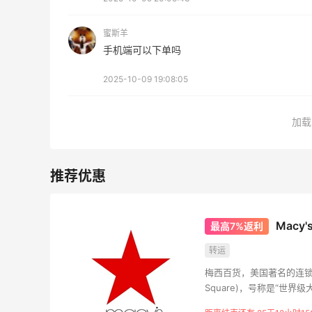
TIMEBEAM (US)
最高10%返利
蜜斯羊
282人获得返利
手机端可以下单吗
2025-10-09 19:08:05
RFM Denim
6%返利
85人获得返利
加载
FWRD美网2026黑五海淘活动什么时候
Mac
最高7%返利
开始？
转运
3
3
08月05日
梅西百货，美国著名的连锁百
Square)，号称是“世
【黑五海淘攻略】Bobbi Brown黑五
的服务赢得美誉，在美国
2026海淘折扣预测！