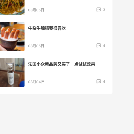
1
08月04日
【黑五海淘攻略】Tory burch US黑五
2026海淘折扣预测！
1
08月04日
iherb维生素b推荐好物，性价比超高
3
08月04日