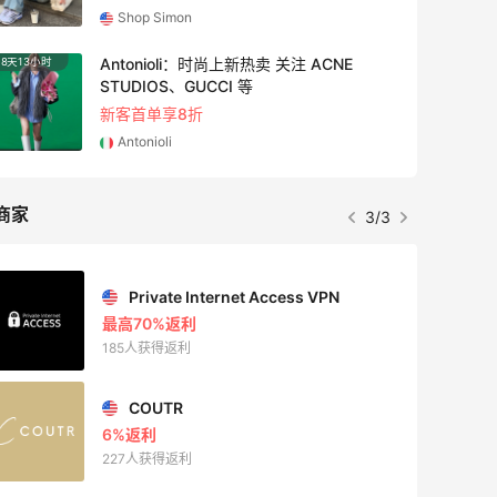
Bloomingdales
1天1小时
Maje US：限时闪促！入手明星同款服饰
精选低至2折
Maje US
商家
1/3
Mac Duggal
最高2%返利
5999人成功下单
Biōkreativ
30%返利
53人获得返利