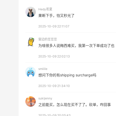
LIU JO ES
Hedy若夏
iHerb ：88全球好物节！选购日常保健、
4天13小时
果断下手，怕又秒光了
健身补剂、护肤洗护等
2025-10-09 22:11:07
无门槛7.5折
iHerb
窗边的豆豆豆
为啥很多人说梅西难买，我第一次下单成功了也
2025-10-09 22:02:13
smiiile
ERGO Baby
想问下你的有shipping surcharge吗
4%返利
62人获得返利
2025-10-09 21:34:10
Belly Bandit
sukijenny
4%返利
之前能买，怎么现在买不了了。砍单，咋回事
42人获得返利
2025-10-09 20:05:43