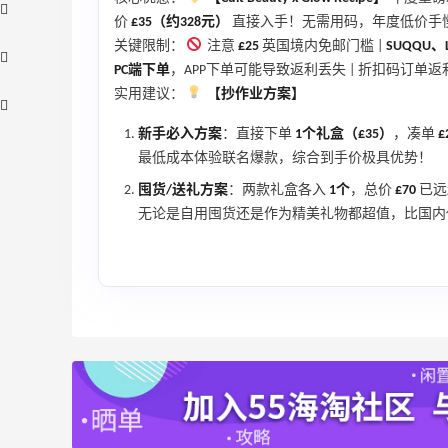
价
£35（约328元）
直接入手！无需用码，年度低价手
关键限制：
注意
£25
英国境内免邮门槛 |
SUQQU、
PC端下单
，APP下单可能导致返利丢失 | 折扣码订
实用建议：
【抄作业方案】
新手必入方案
：直接下单
1个礼盒（£35）
，凑单
£
最低成本体验联名爆款，综合到手价极具优势！
囤货/送礼方案
：两款礼盒各入
1个
，总价
£70
已远
无论是自用囤货还是作为精美礼物都超值，比国内
Bloomingdales：美妆大促！入手 Dior、
2天21小时
Prada、TF 等
满$200享8.5折优惠+部分送好礼
Bloomingdales
【55专享】Base Blu：时尚上新热卖 关注
3天9小时
PRADA、LOEWE、加拿大鹅等
享9折优惠
Base Blu