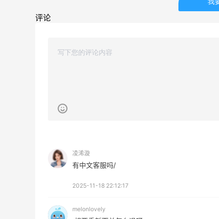
我
4%返利
评论
42人获得返利
TIMEBEAM (US)
最高10%返利
282人获得返利
RFM Denim
6%返利
85人获得返利
凌浠漩
有中文客服吗/
薅到了！！星巴克焦糖玛奇朵0.01元拿下
2025-11-18 22:12:17
melonlovely
0
1
08月07日