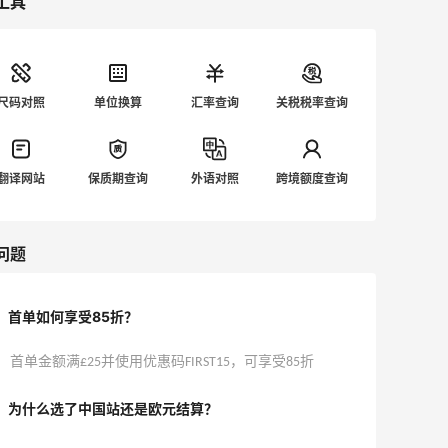
工具
Customer Service team. Click here to
return to the payment page. 意味着你
下单不成功。 🍎🍎🍎众所周知，CB有时
候会抽风，抽风的时候无差别的下单不成
尺码对照
单位换算
汇率查询
关税税率查询
功……这是一般是大促期间，系统的问
题，不必着急，过一阵就好了。 💔💔💔
如果持续性下不了单，哪怕没有打折的时
翻译网站
保质期查询
外语对照
跨境额度查询
候也下不了单，可能是账号的问题了，但
更大可能是信用卡问题，可试试如下：
1. 尝试关掉T子，可能会解决。 2.
问题
账单地址改为信用卡办卡地址，并保证收
货地址和账单地址一致 3. 发邮件给客
服，简单说一下下不了单，虽然客服也没
首单如何享受85折？
有回答很有建设性的意见，但是就是可以
下成功了。 4. 使用PayPal付款 💔💔
首单金额满£25并使用优惠码FIRST15，可享受85折
💔💔如果还未解决，那就是和我一样悲惨
了……. 为了用新人的85折，我注册了7.8
为什么选了中国站还是欧元结算？
个账号，于是在某一次活动的时候，我所
有账号都挂了……持续性的下不了单。勉