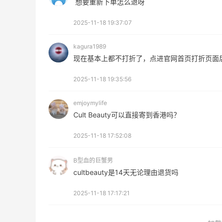
想要重新下单怎么退呀
秋天的第1杯安排上｜库迪生椰拿铁叠55
2025-11-18 19:37:07
海淘返利
kagura1989
0
1
08月07日
现在基本上都不打折了，点进官网首页打折页面
2025-11-18 19:35:56
感
开奖｜社区7月常规主题活动名单公布
emjoymylife
0
2
08月06日
Cult Beauty可以直接寄到香港吗？
2025-11-18 17:52:08
Bobbi Brown美网2026黑五海淘活动什
么时候开始？
B型血的巨蟹男
1
3
08月06日
cultbeauty是14天无论理由退货吗
2025-11-18 17:17:21