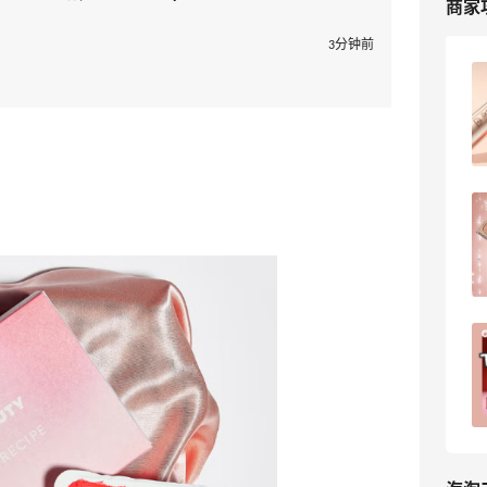
商家
3分钟前
2026最新Cult Beauty官网海淘攻略，
Cult Beauty英国官网海淘教程
4
我爱写攻略
Cult Beauty官网海淘攻略：2024黑五
Cult Beauty直邮海淘教程！
9
我爱写攻略
Cultbeauty下单不成功怎么办？ 🍎🍎🍎
当你见到这段话：SOMETHING WENT
WRONG... There was a problem
11
南北海淘
processing your payment. Please
contact your bank for more
information, or get in touch with our