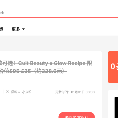
运
更多
可选！Cult Beauty x Glow Recipe 限
价值£95
£35（约328.6元）
y
|
爆料人: 小米粒
更新时间：01月01日 00:00
去购买 拿返利