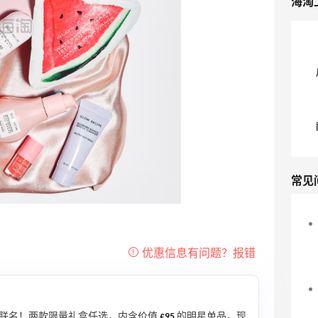
海淘
Customer Service team. Click here to
return to the payment page. 意味着你
下单不成功。 🍎🍎🍎众所周知，CB有时
候会抽风，抽风的时候无差别的下单不成
功……这是一般是大促期间，系统的问
题，不必着急，过一阵就好了。 💔💔💔
如果持续性下不了单，哪怕没有打折的时
候也下不了单，可能是账号的问题了，但
更大可能是信用卡问题，可试试如下：
1. 尝试关掉T子，可能会解决。 2.
常见
账单地址改为信用卡办卡地址，并保证收
货地址和账单地址一致 3. 发邮件给客
服，简单说一下下不了单，虽然客服也没
有回答很有建设性的意见，但是就是可以
下成功了。 4. 使用PayPal付款 💔💔
💔💔如果还未解决，那就是和我一样悲惨
了……. 为了用新人的85折，我注册了7.8
个账号，于是在某一次活动的时候，我所
有账号都挂了……持续性的下不了单。勉
联名！两款限量礼盒任选，内含价值
£95
的明星单品，现