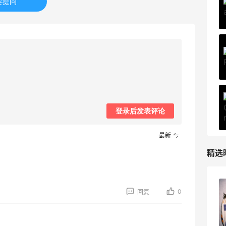
要提问
6%返利
227人获得返利
登录后发表评论
最新
精选
碳水快乐｜童年回忆李先生牛肉面🍜
0
回复
3
08月06日