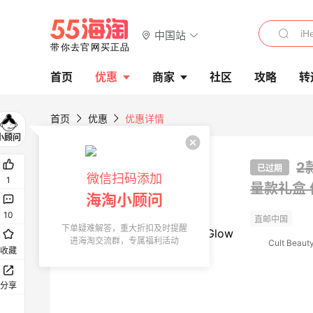
中国站
首页
优惠
商家
社区
攻略
转
首页
优惠
优惠详情
2款
已过期
微信扫码添加
1
量款礼盒 
海淘小顾问
10
下单疑难解答，重大折扣及时提醒
进海淘交流群，专属福利活动
Cult Beaut
收藏
分享