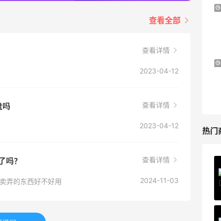
预售！Harrods 2026 高端美妆圣诞日历
23天16小时
礼盒
查看全部
HK$2500（约2158.25元）
Harrods APAC
查看详情
Macy's：Lancome 兰蔻夏季满赠三重好
14天
2023-04-12
礼
低门槛入手7件套
Macy's
查看详情
盘吗
2023-04-12
热门
查看详情
买了吗？
Private Internet Access VPN
最高70%返利
2024-11-03
得里卖弄的东西好不好用
185人获得返利
COUTR