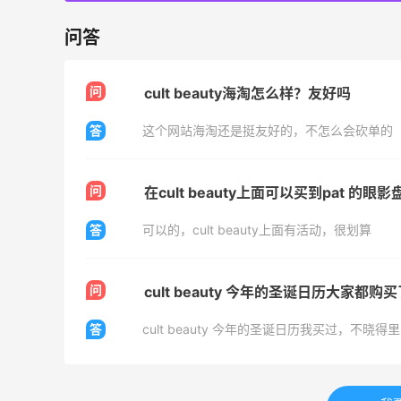
LN-CC：限时大促！入手 Ganni、Acne、
4天9小时
西太后等
问答
低至4折+额外8折
LN-CC
问
cult beauty海淘怎么样？友好吗
Mytheresa：折扣区时尚上新热卖 关注
10天15小时
答
这个网站海淘还是挺友好的，不怎么会砍单的
TOTEME、ZIMMERMAN 等
享额外9折
Mytheresa
问
在cult beauty上面可以买到pat 的眼影
答
可以的，cult beauty上面有活动，很划算
问
cult beauty 今年的圣诞日历大家都购
ERGO Baby
4%返利
答
cult beauty 今年的圣诞日历我买过，不晓
62人获得返利
Belly Bandit