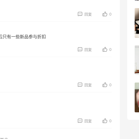
户外运动防-晒｜蜜丝婷开挂摇摇乐实测
0
回复
🏃
3
08月06日
后只有一些新品参与折扣
0
回复
Evelom卸妆膏--卸妆膏中的“爱马仕”
4
08月05日
0
回复
FWRD黑五2026海淘奢侈品折扣力度大
吗？
3
08月05日
0
回复