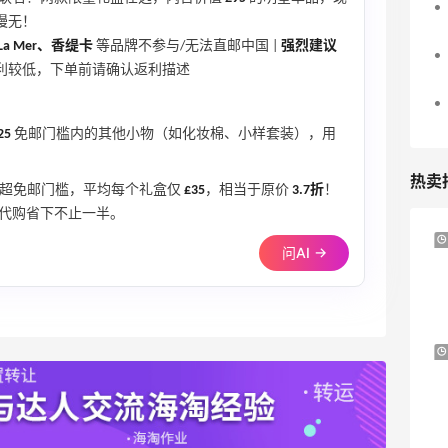
强扣款一次，也立马退款了。这时候如何
慢无！
解决？只能新注册一个账号。 1. 首先
La Mer、香缇卡
等品牌不参与/无法直邮中国 |
强烈建议
把网站记住的CB的所有账号和密码清除，
单返利较低，下单前请确认返利描述
消掉网站cookies（或者直接更换一个新
的浏览器） 2. 使用全新的邮箱和密码
25
免邮门槛内的其他小物（如化妆棉、小样套装），用
注册账号 3. 绑定一个没有在CB使用过
的信用卡，使用过的我注册新账号后依然
热卖
不能下单！！！！！ 4. 使用国内地
超免邮门槛，平均每个礼盒仅
£35
，相当于原价
3.7折
！
址，不要碰转运地址了 5. 付款尽量选
代购省下不止一半。
PayPal 💕💕总结：PayPal付款是
Bluemercury：限时大促！入手 Aesop、
2天21小时
问AI →
**！！！！💕💕
Nars、CT 等
低至5折+部分额外8.5折
Bluemercury
Patagonia：巴塔美官夏季大促 运动服饰
24天9小时
精选低至6折
基础款印花T恤$21.99
Patagonia