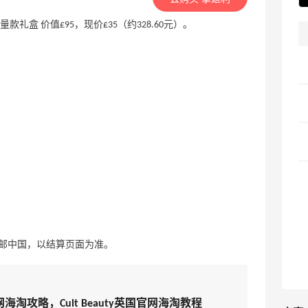
Recipe 限量款礼盒 价值£95，现价£35（约328.60元）。
）无法直邮中国，以结算页面为准。
ty官网海淘攻略，Cult Beauty英国官网海淘教程