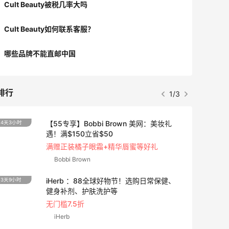
Cult Beauty被税几率大吗
强扣款一次，也立马退款了。这时候如何
解决？只能新注册一个账号。 1. 首先
Cult Beauty如何联系客服？
把网站记住的CB的所有账号和密码清除，
消掉网站cookies（或者直接更换一个新
哪些品牌不能直邮中国
的浏览器） 2. 使用全新的邮箱和密码
注册账号 3. 绑定一个没有在CB使用过
的信用卡，使用过的我注册新账号后依然
排行
1/3
不能下单！！！！！ 4. 使用国内地
址，不要碰转运地址了 5. 付款尽量选
PayPal 💕💕总结：PayPal付款是
【55专享】Bobbi Brown 美网：美妆礼
4天3小时
**！！！！💕💕
遇！满$150立省$50
满赠正装橘子眼霜+精华唇蜜等好礼
Bobbi Brown
iHerb ：88全球好物节！选购日常保健、
3天9小时
健身补剂、护肤洗护等
无门槛7.5折
iHerb