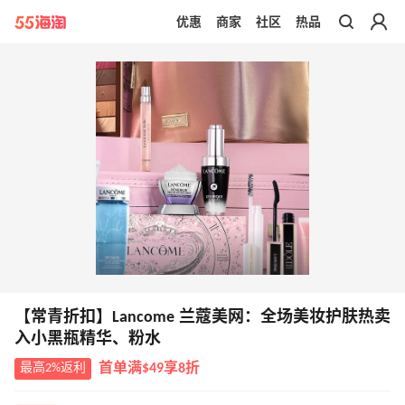
优惠
商家
社区
热品
带你去官网买正品
【常青折扣】Lancome 兰蔻美网：全场美妆护肤热卖
入小黑瓶精华、粉水
最高2%返利
首单满$49享8折