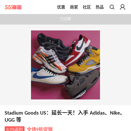
优惠
商家
社区
热品
带你去官网买正品
已过期
Stadium Goods US：延长一天！入手 Adidas、Nike、
UGG 等
0.5%返利
全场9折促销