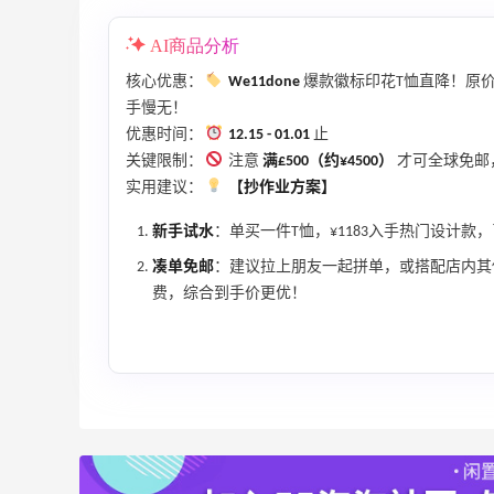
满赠正装橘子眼霜+精华唇蜜等好礼
Bobbi Brown
AI商品分析
Bloomingdales：时尚热卖！入手珑骧、
2天9小时
核心优惠：
We11done
爆款徽标印花T恤直降！原价¥
Tory Burch、拉夫劳伦等
手慢无！
每满$100返$25礼卡
优惠时间：
12.15 - 01.01
止
Bloomingdales
关键限制：
注意
满£500（约¥4500）
才可全球免邮
实用建议：
【抄作业方案】
Columbia Sportswear：夏季大促！哥伦
5天9小时
比亚运动热卖
新手试水
：单买一件T恤，¥1183入手热门设计
低至6折
凑单免邮
：建议拉上朋友一起拼单，或搭配店内其
Columbia Sportswear
费，综合到手价更优！
Bloomingdales：美妆大促！入手 Dior、
2天9小时
Prada、TF 等
满$200享8.5折优惠+部分送好礼
Bloomingdales