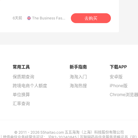
6天前
The Business Fashion
去购买
常用工具
新手指南
下载APP
保质期查询
海淘入门
安卓版
跨境电商个人额度
海淘热搜
iPhone版
单位换算
Chrome浏览
汇率查询
© 2011 - 2026 55haitao.com 五五海淘（上海）科技股份有限公司
号
| 增值电信业务经营许可证：
沪B2-20240845
|
互联网药品信息服务资格证书（沪）-经