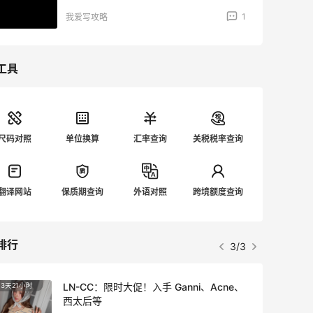
2026最新海淘教程
1
我爱写攻略
工具
尺码对照
单位换算
汇率查询
关税税率查询
翻译网站
保质期查询
外语对照
跨境额度查询
排行
3/3
LN-CC：限时大促！入手 Ganni、Acne、
3天21小时
3天15
西太后等