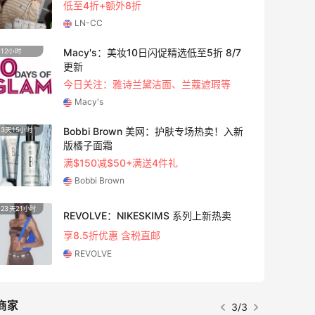
低至4折+额外8折
LN-CC
Macy's：美妆10日闪促精选低至5折 8/7
12小时
2天9小
更新
今日关注：雅诗兰黛洁面、兰蔻遮瑕等
Macy's
Bobbi Brown 美网：护肤专场热卖！入新
3天15小时
5天9小
版橘子面霜
满$150减$50+满送4件礼
Bobbi Brown
23天21小时
2天9小
REVOLVE：NIKESKIMS 系列上新热卖
享8.5折优惠 含税直邮
REVOLVE
商家
3/3