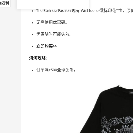
赚返利
The Business Fashion 现有 We11done 徽标印花T恤，
无需使用优惠码。
优惠随时可能失效。
立即购买>>
海淘攻略：
订单满£500全球免邮。