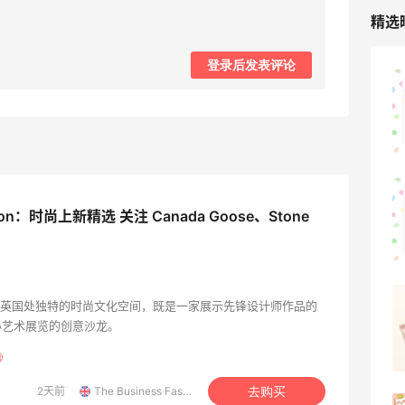
精选
登录后发表评论
山缓缓火锅，锅底够味，牛肉实在
1
08月07日
可莎蜜儿的恰巴塔，味道有点怪怪的
shion：时尚上新精选 关注 Canada Goose、Stone
1
08月07日
羊毛薅的实在有点多～积攒的最后一篇羊
ashion 是英国处独特的时尚文化空间，既是一家展示先锋设计师作品的
毛贴啦
办艺术展览的创意沙龙。
1
08月07日
秒
2天前
The Business Fashion
去购买