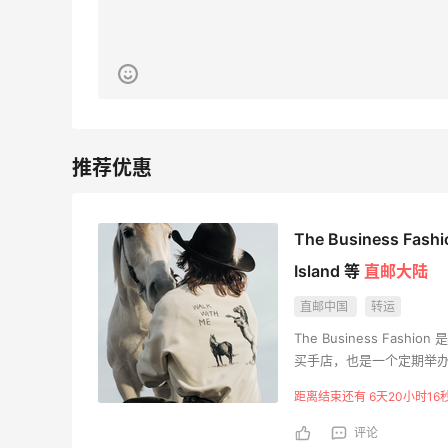
亮亮的发夹再买两个！走了55有额外的返
利到账！
1
1
08月07日
贴秋膘啦，今天吃冰煮羊
The Business Fa
Island 等
直邮大陆
2
1
08月07日
直邮中国
转运
为了这家烧烤，我必然还要再去新疆
The Business F
买手店，也是一个定期举
3
1
08月07日
距离结束还有 6天20小时15
评论