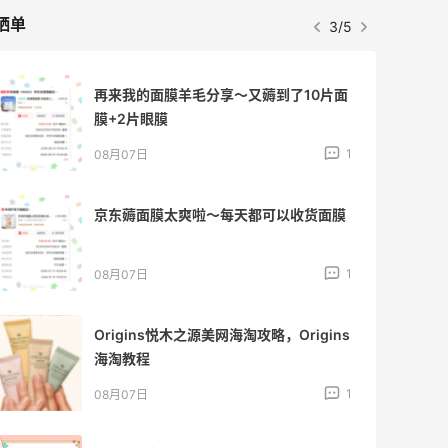
晒单
3/5
再来我的面膜羊毛分享～又薅到了10片面
膜+2片眼膜
1
08月07日
京东薅面膜太爽啦～每天都可以收货面膜
1
08月07日
Origins悦木之源美网海淘攻略，Origins
海淘教程
1
08月07日