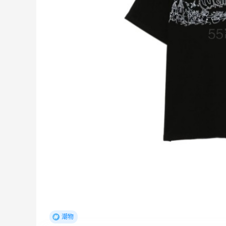
、
【55专享】Bobbi Brown 美网：美妆礼
3天15小时
潮物
遇！满$150立省$50