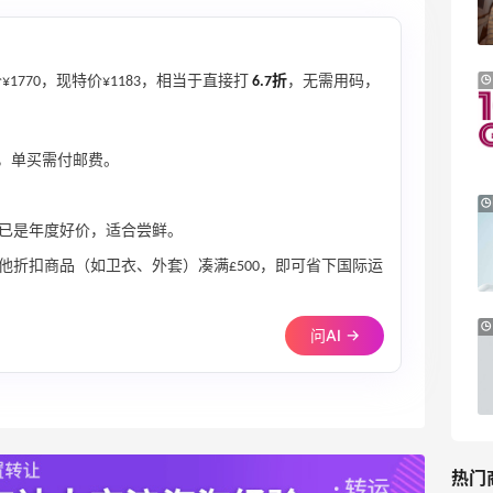
享额外9折
Mytheresa
Macy's：Lancome 兰蔻美妆大促低至5折
13天12小时
1770，现特价¥1183，相当于直接打
6.7折
，无需用码，
满赠三重好礼
低门槛入手7件套
Macy's
，单买需付邮费。
iHerb ：88全球好物节！选购日常保健、
2天21小时
健身补剂、护肤洗护等
款，已是年度好价，适合尝鲜。
无门槛7.5折
他折扣商品（如卫衣、外套）凑满£500，即可省下国际运
iHerb
Macy's：美妆精选10日闪促 低至5折+免
9天12小时
问AI →
邮
关注兰蔻、雅诗兰黛等 每日更新
Macy's
热门