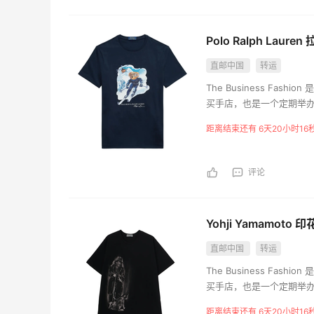
又去皮爷喝下午茶了，香蕉布朗尼超好吃
呀
Polo Ralph La
4
1
08月07日
直邮中国
转运
The Business F
买手店，也是一个定期举
距离结束还有 6天20小时15
评论
Yohji Yamamoto 
直邮中国
转运
The Business F
买手店，也是一个定期举
距离结束还有 6天20小时15