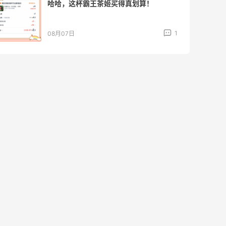
哈哈，这杯霸王茶姬买得真划算！
1
08月07日