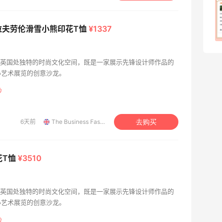
除了面膜，我还薅到面霜、粉底液、润肤
乳、安睡裤等等
uren 拉夫劳伦滑雪小熊印花T恤
¥1337
1
08月07日
ashion 是英国处独特的时尚文化空间，既是一家展示先锋设计师作品的
办艺术展览的创意沙龙。
秒
6天前
The Business Fashion
去购买
印花T恤
¥3510
ashion 是英国处独特的时尚文化空间，既是一家展示先锋设计师作品的
办艺术展览的创意沙龙。
秒