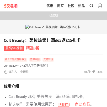
优惠
商家
社区
热品
带你去官网买正品
已过期
Cult Beauty：美妆热卖！满£65返£15礼卡
最高6%返利
精选8折
满￡70免费直邮中国
直邮中国
支持转运
Cult Beauty · 37.3万人下单获得返利
爆料人：小米粒
01月17日 08:00
优惠介绍
Cult Beauty 现有 美妆热卖！满£65返£15礼卡。
精选8折，需要使用优惠码：
，
点此查看
。
RESET