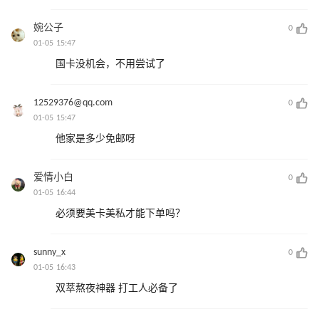
婉公子
0
01-05 15:47
国卡没机会，不用尝试了
12529376@qq.com
0
01-05 15:47
他家是多少免邮呀
爱情小白
0
01-05 16:44
必须要美卡美私才能下单吗？
sunny_x
0
01-05 16:43
双萃熬夜神器 打工人必备了