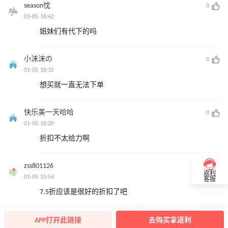
season忱
0
01-05 16:42
姐妹们有代下的吗
小沫沫の
0
01-05 16:35
想买就一直无法下单
快乐美一天哈哈
0
01-05 16:20
折扣不太给力啊
zss801126
0
返利
01-05 15:54
客服
7.5折应该是很好的折扣了吧
APP打开此链接
去购买拿返利