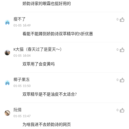
娇韵诗家的眼霜也挺好用的
瘦不了
0
01-05 16:49
看能不能蹲到娇韵诗双萃精华的5折优惠
K大猫（春天过了是夏天～）
0
01-05 16:04
双萃用了会变黄吗
椰子果冻
0
01-05 15:50
双萃精华是不是油皮不太适合?
阮倩
0
01-05 15:47
为啥我进不去娇韵诗的网页