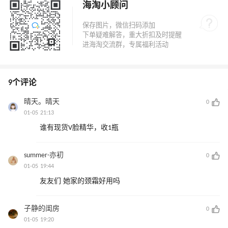
海淘小顾问
9个评论
晴天。晴天
0
01-05 21:13
谁有现货V脸精华，收1瓶
summer-亦初
0
01-05 19:44
友友们 她家的颈霜好用吗
子静的闺房
0
01-05 19:20