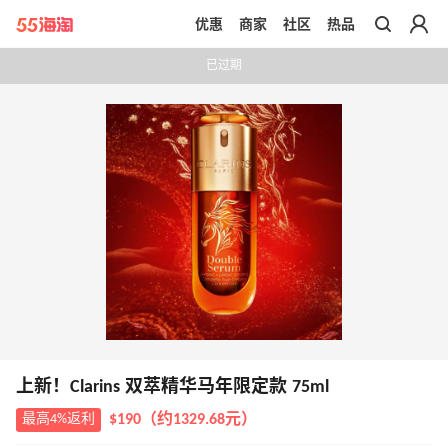
优惠
商家
社区
热品
带你去官网买正品
已过期
上新！Clarins 双萃精华马年限定款 75ml
最高4%返利
$190（约1329.68元）