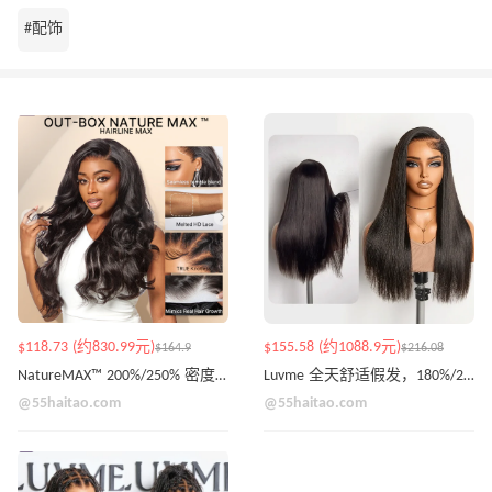
#配饰
$118.73 (约830.99元)
$155.58 (约1088.9元)
$164.9
$216.08
NatureMAX™ 200%/250% 密度蓬松波浪无胶13x6高清蕾丝前置假发
Luvme 全天舒适假发，180%/250% 密度，骨感直
@55haitao.com
@55haitao.com