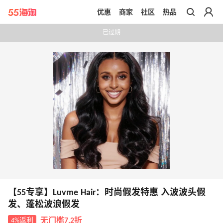
优惠
商家
社区
热品
带你去官网买正品
已过期
【55专享】Luvme Hair：时尚假发特惠 入波波头假
发、蓬松波浪假发
4%返利
无门槛7.2折