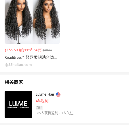
$165.53 (约1158.54元)
$229.9
Readitress™ 轻盈柔韧贴合隐形抽绳假发
@55haitao.com
相关商家
Luvme Hair
4%返利
直邮
365人获得返利 · 1人关注