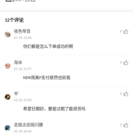
12个评论
夜色琴音
0
01-16 21:46
你们都是怎么下单成功的啊
淘米
0
01-16 21:37
NDR用美P支付居然也砍我
羊’
0
01-16 21:00
希望日期好，要是过期了能退货吗
走路太招摇闪腰
0
01-16 20:44