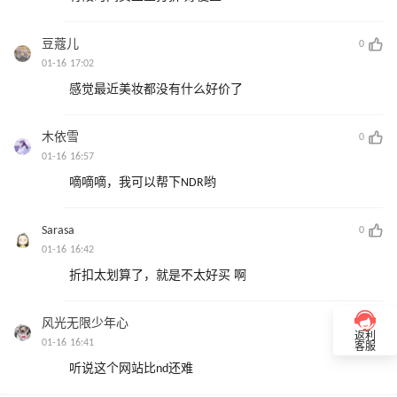
豆蔻儿
0
01-16 17:02
感觉最近美妆都没有什么好价了
木依雪
0
01-16 16:57
嘀嘀嘀，我可以帮下NDR哟
Sarasa
0
01-16 16:42
折扣太划算了，就是不太好买 啊
风光无限少年心
0
返利
01-16 16:41
客服
听说这个网站比nd还难