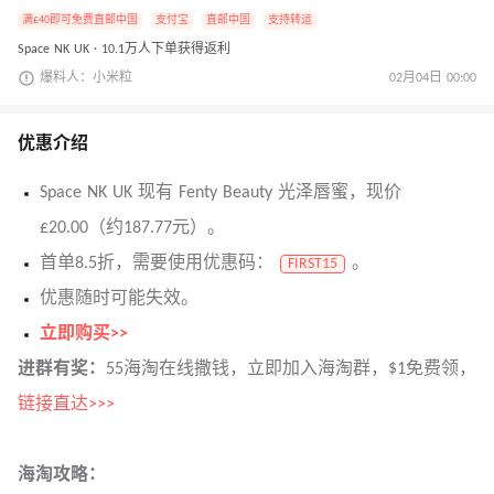
满£40即可免费直邮中国
支付宝
直邮中国
支持转运
Space NK UK · 10.1万人下单获得返利
爆料人：小米粒
02月04日 00:00
优惠介绍
Space NK UK 现有 Fenty Beauty 光泽唇蜜，现价
£20.00（约187.77元）。
首单8.5折，需要使用优惠码：
。
FIRST15
优惠随时可能失效。
立即购买>>
进群有奖：
55海淘在线撒钱，立即加入海淘群，$1免费领，
链接直达>>>
海淘攻略：