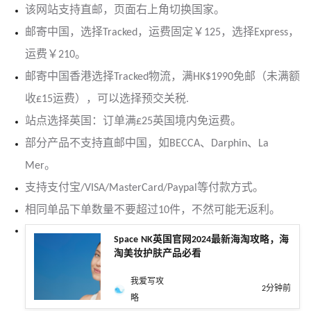
该网站支持直邮，页面右上角切换国家。
邮寄中国，选择Tracked，运费固定￥125，选择Express，
运费￥210。
邮寄中国香港选择Tracked物流，满HK$1990免邮（未满额
收£15运费），可以选择预交关税.
站点选择英国：订单满£25英国境内免运费。
部分产品不支持直邮中国，如BECCA、Darphin、La
Mer。
支持支付宝/VISA/MasterCard/Paypal等付款方式。
相同单品下单数量不要超过10件，不然可能无返利。
Space NK英国官网2024最新海淘攻略，海
淘美妆护肤产品必看
我爱写攻
2分钟前
略