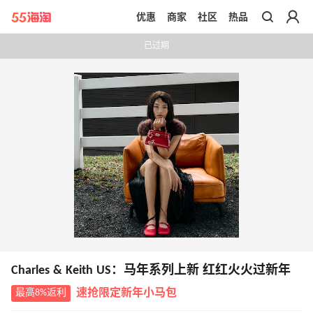
优惠
商家
社区
热品
带你去官网买正品
已过期
Charles & Keith US：马年系列上新 红红火火过新年
最高8%返利
速抢限定新年小马包