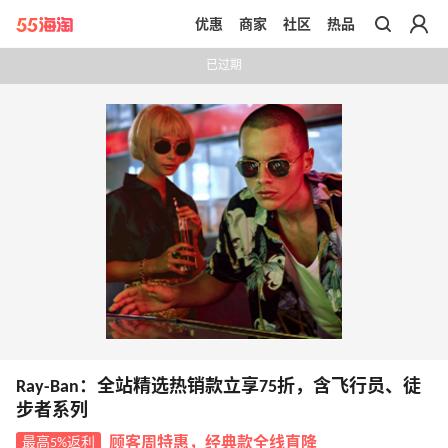
优惠
商家
社区
热品
带你去官网买正品
已过期
Ray-Ban：全站精选热销款立享75折，含飞行员、徒
步者系列
最高5%返利
顾客周特惠，经典款全线直降