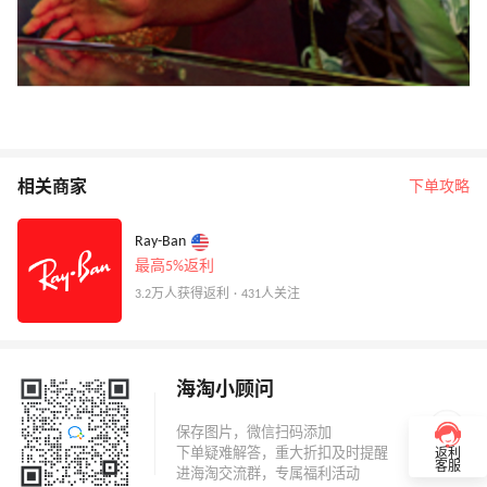
相关商家
下单攻略
Ray-Ban
最高5%返利
3.2万人获得返利 · 431人关注
海淘小顾问
返利
客服