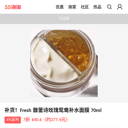
优惠
商家
社区
热品
带你去官网买正品
已过期
补货！Fresh 馥蕾诗玫瑰鸳鸯补水面膜 70ml
4%返利
7折 $40.6（约277.4元）