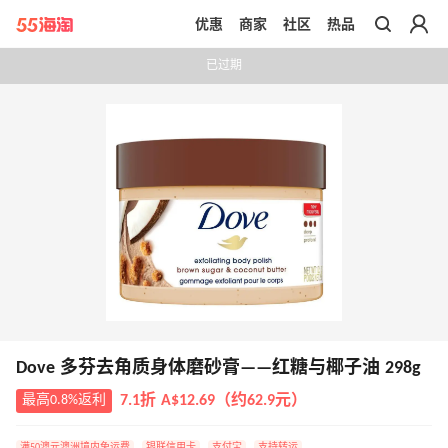
优惠
商家
社区
热品
带你去官网买正品
已过期
Dove 多芬去角质身体磨砂膏——红糖与椰子油 298g
最高0.8%返利
7.1折 A$12.69（约62.9元）
满50澳元澳洲境内免运费
银联信用卡
支付宝
支持转运