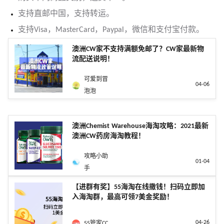
支持直邮中国，支持转运。
支持Visa，MasterCard，Paypal，微信和支付宝付款。
澳洲CW家不支持满额免邮了？CW家最新物
流配送说明！
可爱到冒
04-06
泡泡
澳洲Chemist Warehouse海淘攻略：2021最新
澳洲CW药房海淘教程！
攻略小助
01-04
手
【进群有奖】55海淘在线撒钱！扫码立即加
入海淘群，最高可领7美金奖励！
04-26
55管家CC