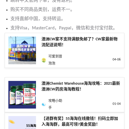
跳转中文官网下单，没有返利。
购买不同商品类别，运费不一。
支持直邮中国，支持转运。
支持Visa，MasterCard，Paypal，微信和支付宝付款。
澳洲CW家不支持满额免邮了？CW家最新物
流配送说明！
可爱到冒
04-06
泡泡
澳洲Chemist Warehouse海淘攻略：2021最新
澳洲CW药房海淘教程！
攻略小助
01-04
手
【进群有奖】55海淘在线撒钱！扫码立即加
入海淘群，最高可领7美金奖励！