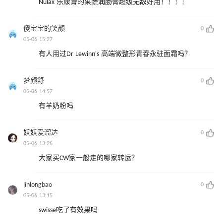
Nulax 乐康膏的果蔬润肠膏超级无敌好用！！！！
傻宝宝的笑颜
0
05-06 15:27
有人用过Dr Lewinn's 高端微整形青春永驻面霜吗？
梦颜舒
0
05-06 14:57
有羊奶粉吗
妖妖爱溜达
0
05-06 13:26
大家买CW家一般走的哪家转运？
linlongbao
0
05-06 13:15
swisse吃了有效果吗