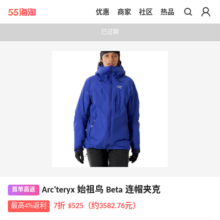
优惠
商家
社区
热品
带你去官网买正品
已过期
Arc'teryx 始祖鸟 Beta 连帽夹克
首单高返
最高4%返利
7折 $525（约3582.76元）