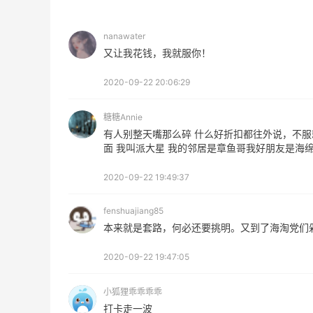
E
最高
nanawater
513
又让我花钱，我就服你！
2020-09-22 20:06:29
M
最高
糖糖Annie
510
有人别整天嘴那么碎 什么好折扣都往外说，不服
面 我叫派大星 我的邻居是章鱼哥我好朋友是海绵
2020-09-22 19:49:37
fenshuajiang85
FWRD黑五2026海淘奢侈
羊毛
本来就是套路，何必还要挑明。又到了海淘党们
品折扣力度大吗？
的最
3
08月05日
08月
2020-09-22 19:47:05
小狐狸乖乖乖乖
FWRD美网2026黑五海淘
除了
打卡走一波