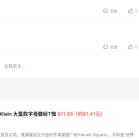
液、润肤乳、安睡裤等
划算！
0
0
07日
08月07日
回复
我的面膜羊毛分享～又
Dr.Levy精华效果给到夯
了10片面膜+2片眼膜
0
回复
0
07日
08月07日
加载更多...
薅面膜太爽啦～每天都
Julian Bakery乳清蛋白
收货面膜
配料干净到感人！
1
07日
08月07日
in Klein 大童款字母徽标T恤
$11.99（约81.41元）
货公司，其旗舰店位于纽约市海诺德广场(Herald Square)，号称是“世界