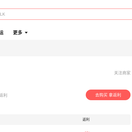
运
更多
关注商家
去购买 拿返利
得返利
返利