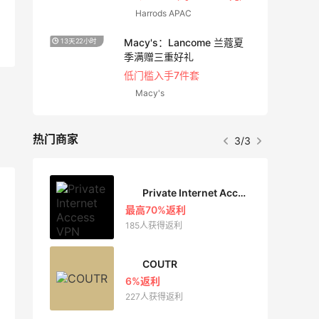
Harrods APAC
促！
Macy's：Lancome 兰蔻夏
13天22小时
2天19
 等
季满赠三重好礼
低门槛入手7件套
Macy's
热门商家
3/3
Private Internet Access VPN
最高70%返利
185人获得返利
COUTR
6%返利
227人获得返利