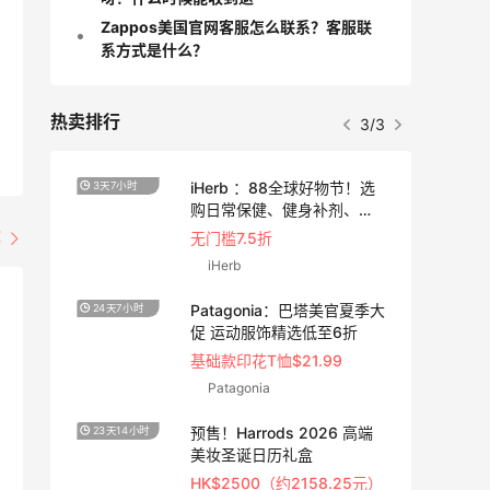
Zappos美国官网客服怎么联系？客服联
系方式是什么？
热卖排行
3/3
iHerb ：88全球好物节！选
3天7小时
4天1小
购日常保健、健身补剂、护
肤洗护等
部
无门槛7.5折
iHerb
时尚
Patagonia：巴塔美官夏季大
24天7小时
2天19
促 运动服饰精选低至6折
基础款印花T恤$21.99
Patagonia
尚上
预售！Harrods 2026 高端
23天14小时
5天19
美妆圣诞日历礼盒
HK$2500（约2158.25元）