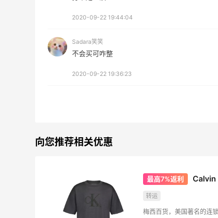
活动什么时候开始？
粉底
等
3
2020-09-22 19:44:04
08月05日
08月
Sadara笑笑
【黑五海淘攻略】Bobbi
再来
不会买可咋整
Brown黑五2026海淘折扣
薅到
预测！
2020-09-22 19:36:23
1
08月05日
08月
柏瑞美黑瓶和白瓶哪个好
京东
用？混油皮选了黑瓶
可以
3
08月05日
08月
向您推荐相关优惠
Calv
最高7%返利
转运
梅西百货，美国著名的连锁百