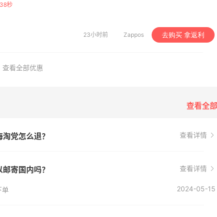
37秒
货期的公司，只要没有损坏不影响二次销售，你可以在收到货以后1年的时间里
23小时前
Zappos
去购买 拿返利
查看全部优惠
享】Bobbi Brown 美
LN-CC：限时大促！入手
4天7小时
妆礼遇！满$150立省
Ganni、Acne、西太后等
查看全
满赠正装橘子眼霜+精华唇蜜等好礼
低至4折+额外8折
bi Brown
LN-CC
查看详情
？海淘党怎么退？
mingdales：时尚热
【55专享】Base Blu：
3天7小时
手珑骧、Tory
上新热卖 关注 PRADA、
ch、拉夫劳伦等
LOEWE、加拿大鹅等
100返$25礼卡
享9折优惠
查看详情
可以邮寄国内吗？
omingdales
Base Blu
2024-05-15
下单
mbia Sportswear：夏
Mytheresa：折扣区时
10天13小时
促！哥伦比亚运动热卖
新热卖 关注 TOTEME、
ZIMMERMAN 等
6折
享额外9折