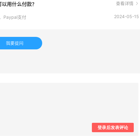
查看详情
？可以用什么付款？
umbia Sportswear
Mytheresa
2024-05-15
、Paypal支付
mingdales：美妆大
Bluemercury：限时大
2天19小时
 Dior、Prada、TF
入手 Aesop、Nars、CT
满$200享8.5折优惠+部分送好礼
低至5折+部分额外8.5折
omingdales
Bluemercury
我要提问
ac Duggal
ERGO Baby
2%返利
4%返利
8人成功下单
62人获得返利
iōkreativ
Belly Bandit
返利
4%返利
登录后发表评论
获得返利
42人获得返利