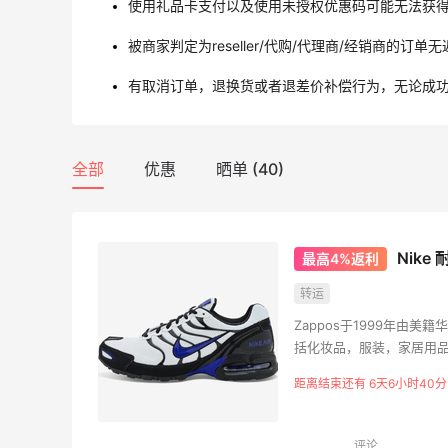
使用礼品卡支付以及使用未授权优惠码可能无法获
被商家判定为reseller/代购/代理商/经销商的订单
有取消订单，退换货或者退差价补偿行为，无论成
全部
优惠
晒单 (40)
Nike 
最高4%返利
转运
Zappos于1999年由
括化妆品，服装，家居用
著名的折扣网店6pm就是Za
距离结束还有 6天6小时40分
一一家接受365天超长退
选择退货。
评论