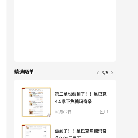
精选晒单
3/5
海淘
第二单也薅到了！！星巴克
4.5拿下焦糖玛奇朵
1
1
08月07日
得真
薅到了！！星巴克焦糖玛奇