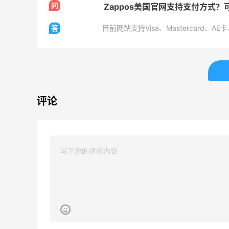
问
Zappos美国官网支持支付方式
Harrods APAC
Col
答
目前网站支持Visa、Mastercard、AE卡
Macy's：Lancome 兰蔻夏
Bloo
3天22小时
2天19小时
季满赠三重好礼
促！入手
等
低门槛入手7件套
Macy's
Blo
评论
Private Internet Access VPN
M
最高70%返利
最高
185人获得返利
602
COUTR
B
6%返利
30%
227人获得返利
54人