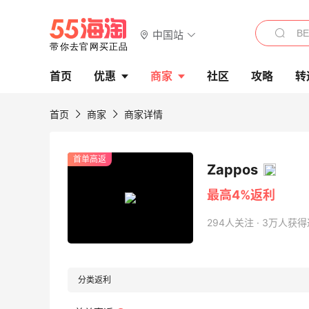
中国站
首页
优惠
商家
社区
攻略
转
首页
商家
商家详情
首单高返
Zappos
最高4%返利
294人关注 · 3万人获
分类返利