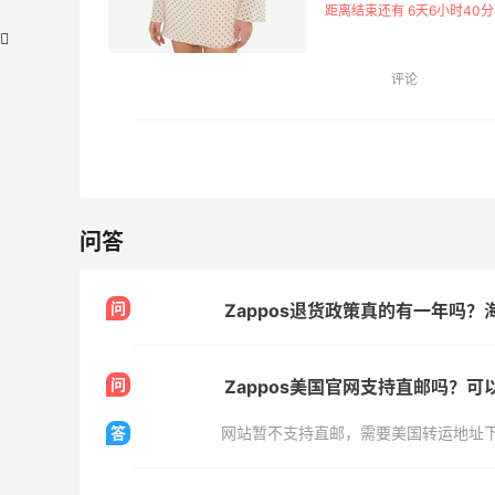
距离结束还有 6天6小时40分
一一家接受365天超长退
选择退货。
评论
iHerb ：88全球好物节！选
【55专
天7小时
4天1小时
购日常保健、健身补剂、护
网：美
肤洗护等
$50
问答
无门槛7.5折
iHerb
Bob
问
Zappos退货政策真的有一年吗
Patagonia：巴塔美官夏季大
Bloo
4天7小时
2天19小时
促 运动服饰精选低至6折
卖！入
Bur
基础款印花T恤$21.99
每满$
问
Zappos美国官网支持直邮吗？
Patagonia
Blo
答
网站暂不支持直邮，需要美国转运地址
预售！Harrods 2026 高端
Colu
3天14小时
5天19小时
美妆圣诞日历礼盒
季大
HK$2500（约2158.25元）
低至