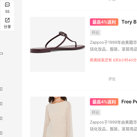
55
Tory 
最高4%返利
分享
转运
Zappos于1999年由
括化妆品，服装，家居用
著名的折扣网店6pm就是Za
距离结束还有 6天6小时40分
一一家接受365天超长退
选择退货。
评论
Free 
最高4%返利
转运
Zappos于1999年由
括化妆品，服装，家居用
著名的折扣网店6pm就是Za