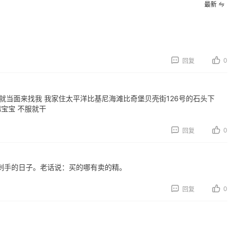
最新
ileen Fisher
TIMEBEAM (US)
2%返利
最高10%返利
5人获得返利
282人获得返利
0
回复
atte Collection
RFM Denim
3%返利
6%返利
人获得返利
85人获得返利
就当面来找我 我家住太平洋比基尼海滩比奇堡贝壳街126号的石头下
宝宝 不服就干
0
回复
薅的实在有点多～积攒
Origins悦木之源美网
剁手的日子。老话说：买的哪有卖的精。
后一篇羊毛贴啦
攻略，Origins海淘教程
0
07日
08月07日
0
回复
面膜，我还薅到面霜、
哈哈，这杯霸王茶姬买