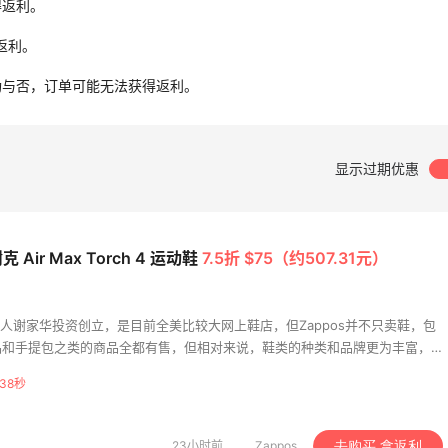
得返利。
无返利。
功与否，订单可能无法获得返利。
Zappos美国官网最新
显示过期优惠
教程，时尚服饰鞋包网
淘攻略
我爱写攻略
耐克 Air Max Torch 4 运动鞋
7.5折 $75（约507.31元）
美籍华人谢家华投资创立，是目前全美比较大网上鞋店，但Zappos并不只卖鞋，包
品和手提包之类的商品全都有售，但相对来说，鞋类的种类和品牌更为丰富，
ppos旗下的子公司，Zappos的优势不在于价格，而在于服务，Zappos是唯
37秒
货期的公司，只要没有损坏不影响二次销售，你可以在收到货以后1年的时间里
23小时前
Zappos
去购买 拿返利