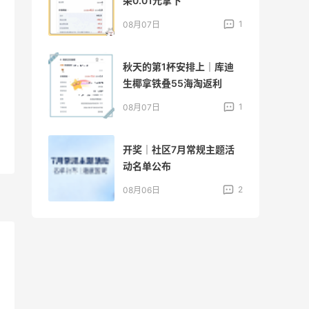
朵0.01元拿下
1
1
08月07日
秋天的第1杯安排上｜库迪
生椰拿铁叠55海淘返利
1
1
08月07日
棒 |
开奖｜社区7月常规主题活
动名单公布
1
2
08月06日