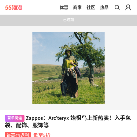
优惠
商家
社区
热品
带你去官网买正品
已过期
Zappos：Arc'teryx 始祖鸟上新热卖！入手包
首单高返
袋、配饰、服饰等
最高4%返利
低至5折