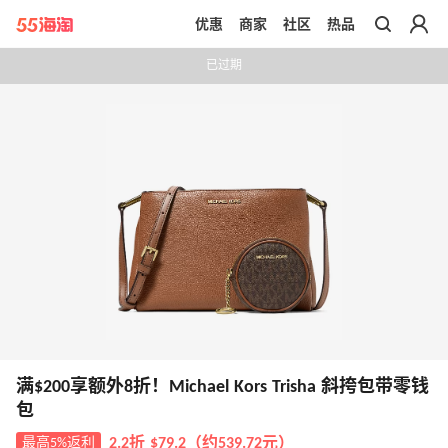
优惠
商家
社区
热品
带你去官网买正品
已过期
满$200享额外8折！Michael Kors Trisha 斜挎包带零钱
包
最高5%返利
2.2折 $79.2（约539.72元）