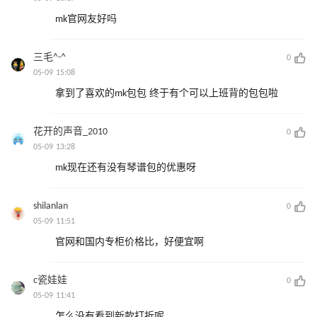
mk官网友好吗
三毛^-^
0
05-09 15:08
拿到了喜欢的mk包包 终于有个可以上班背的包包啦
花开的声音_2010
0
05-09 13:28
mk现在还有没有琴谱包的优惠呀
shilanlan
0
05-09 11:51
官网和国内专柜价格比，好便宜啊
c瓷娃娃
0
05-09 11:41
怎么没有看到新款打折呢