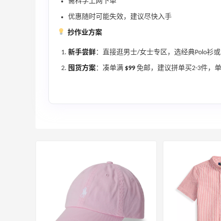
需科学上网下单
优惠随时可能失效，建议尽快入手
抄作业方案
新手尝鲜
：直接逛男士/女士专区，选经典Polo
囤货方案
：凑单满
$99
免邮，建议拼单买2-3件，
【55专享】Bobbi Brown 美网：美妆礼
4天2小时
遇！满$150立省$50
满赠正装橘子眼霜+精华唇蜜等好礼
Bobbi Brown
Columbia Sportswear：夏季大促！哥伦
5天20小时
比亚运动热卖
低至6折
Columbia Sportswear