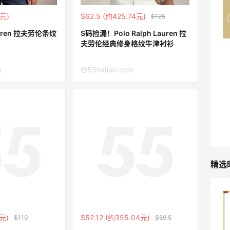
Belly Bandit
3元)
$62.5 (约425.74元)
$125
4%返利
42人获得返利
Lauren 拉夫劳伦条纹
S码捡漏！Polo Ralph Lauren 拉
夫劳伦经典修身格纹牛津衬衫
TIMEBEAM (US)
最高10%返利
m
@55haitao.com
282人获得返利
RFM Denim
6%返利
85人获得返利
精选
哈哈，这杯霸王茶姬买得真划算！
9元)
$52.12 (约355.04元)
$110
$69.5