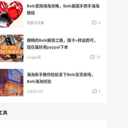
Belk官网海淘攻略，Belk美国手把手海淘
教程
3
我爱写攻略
顺畅的Belk解锁之路，国卡+转运即可，
现在最好用paypal下单
31
kingbo花
海淘新手教你轻松拿下Belk百货商场，
Belk海淘经验
7
小石头123
工具