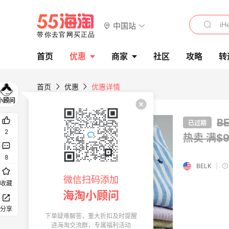
中国站
首页
优惠
商家
社区
攻略
转
首页
优惠
优惠详情
B
已过期
2
热卖
满$
8
BELK
|
微信扫码添加
收藏
海淘小顾问
分享
下单疑难解答，重大折扣及时提醒
进海淘交流群，专属福利活动