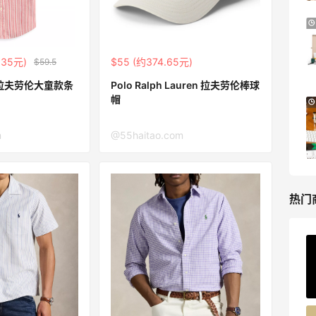
Bluemercury：限时大促！入手 Aesop、
2天20小时
Nars、CT 等
低至5折+部分额外8.5折
.35元)
$55 (约374.65元)
$59.5
Bluemercury
en 拉夫劳伦大童款条
Polo Ralph Lauren 拉夫劳伦棒球
帽
Bloomingdales：时尚热卖！入手珑骧、
2天20小时
Tory Burch、拉夫劳伦等
m
@55haitao.com
每满$100返$25礼卡
Bloomingdales
热门
ERGO Baby
4%返利
62人获得返利