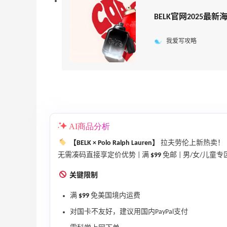
BELK官网2025最
我爱写攻略
AI商品分析
【BELK × Polo Ralph Lauren】
拉夫劳伦上新热卖！
无需凑码直接享定价优势 | 满
$99
免邮 | 男/女/儿童专区
关键限制
满
$99
免美国境内运费
对国卡不友好，建议用国内PayPal支付