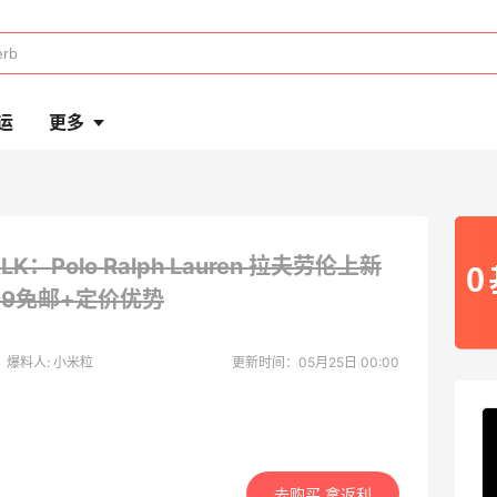
运
更多
ELK：Polo Ralph Lauren 拉夫劳伦上新
99免邮+定价优势
爆料人: 小米粒
更新时间：05月25日 00:00
去购买 拿返利