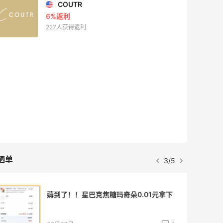
COUTR
6%返利
227人获得返利
晒单
3/5
薅到了！！星巴克焦糖玛奇朵0.01元拿下