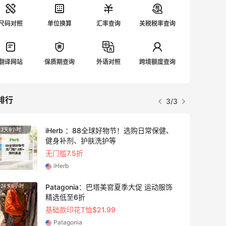
尺码对照
单位换算
汇率查询
关税税率查询
翻译网站
保质期查询
外语对照
跨境额度查询
排行
3/3
iHerb ：88全球好物节！选购日常保健、
3天8小时
4天2小
健身补剂、护肤洗护等
无门槛7.5折
iHerb
Patagonia：巴塔美官夏季大促 运动服饰
24天8小时
5天20
精选低至6折
基础款印花T恤$21.99
Patagonia