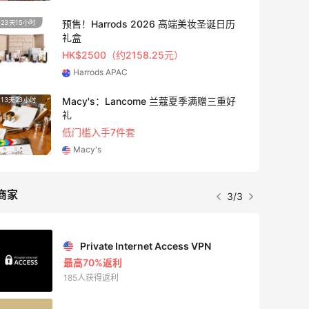
预售！Harrods 2026 高端美妆圣诞日历
23天15小时
2天20
礼盒
HK$2500（约2158.25元）
Harrods APAC
Macy's：Lancome 兰蔻夏季满赠三重好
13天23小时
4天8小
礼
低门槛入手7件套
Macy's
商家
3/3
Private Internet Access VPN
最高70%返利
185人获得返利