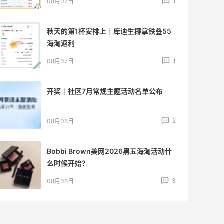
1
08月07日
秋天的第1杯安排上｜库迪生椰拿铁叠55
海淘返利
1
08月07日
开奖｜社区7月常规主题活动名单公布
2
08月06日
Bobbi Brown美网2026黑五海淘活动什
么时候开始？
3
08月06日