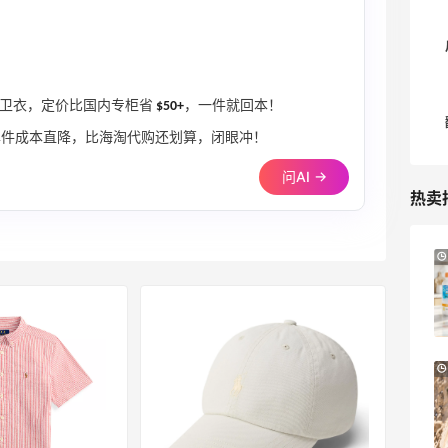
衫或卫衣，定价比国内专柜省
$50+
，一件就回本！
单件成本直降，比海淘代购还划算，闭眼冲！
问AI →
热卖
Mytheresa：折扣区时尚上新热卖 关注
10天14小时
TOTEME、ZIMMERMAN 等
享额外9折
Mytheresa
【55专享】Base Blu：时尚上新热卖 关注
3天8小时
PRADA、LOEWE、加拿大鹅等
享9折优惠
Base Blu