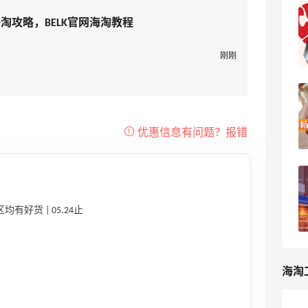
Belk官网海淘攻略，Belk美国手把手海淘
新海淘攻略，BELK官网海淘教程
教程
3
我爱写攻略
刚刚
顺畅的Belk解锁之路，国卡+转运即可，
现在最好用paypal下单
31
kingbo花
海淘新手教你轻松拿下Belk百货商场，
Belk海淘经验
均有好货 | 05.24止
7
小石头123
海淘