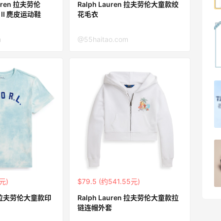
1
08月07日
auren 拉夫劳伦
Ralph Lauren 拉夫劳伦大童款绞
rt II 麂皮运动鞋
花毛衣
Dr.Levy精华效果给到夯
m
@55haitao.com
1
08月07日
Julian Bakery乳清蛋白棒 | 配料干净到感
人！
1
08月07日
第二单也薅到了！！星巴克4.5拿下焦糖
玛奇朵
1
08月07日
4元)
$79.5 (约541.55元)
en 拉夫劳伦大童款印
Ralph Lauren 拉夫劳伦大童款拉
链连帽外套