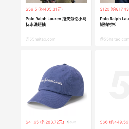
Biōkreativ
$59.5 (约405.31元)
$120 (约817.4
30%返利
54人获得返利
Polo Ralph Lauren 拉夫劳伦小马
Polo Ralph 
标水洗短袖
短袖衬衫
Eileen Fisher
最高2%返利
@55haitao.com
@55haitao.co
5134人获得返利
Matte Collection
最高3%返利
510人获得返利
除了面膜，我还薅到面霜、粉底液、润肤
乳、安睡裤等等
$41.65 (约283.72元)
$66 (约449.5
$59.5