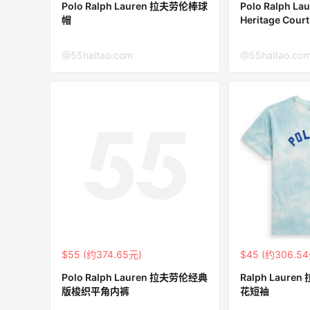
3
0
08月07日
Polo Ralph Lauren 拉夫劳伦棒球
Polo Ralph L
帽
Heritage Cou
再来我的面膜羊毛分享～又薅到了10片面
@55haitao.com
@55haitao.co
膜+2片眼膜
1
0
08月07日
京东薅面膜太爽啦～每天都可以收货面膜
3
0
08月07日
Origins悦木之源美网海淘攻略，Origins
海淘教程
3
1
08月07日
$55 (约374.65元)
$45 (约306.5
Polo Ralph Lauren 拉夫劳伦经典
Ralph Laur
版梭织平角内裤
花短袖