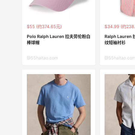
Bloomingdales：美妆大促！入手 Dior、
2天20小时
Prada、TF 等
满$200享8.5折优惠+部分送好礼
$55 (约374.65元)
$34.99 (约238
Bloomingdales
Polo Ralph Lauren 拉夫劳伦粉白
Ralph Laur
棒球帽
纹短袖衬衫
LN-CC：限时大促！入手 Ganni、Acne、
4天8小时
西太后等
@55haitao.com
@55haitao.co
低至4折+额外8折
LN-CC
Mac Duggal
最高2%返利
6028人成功下单