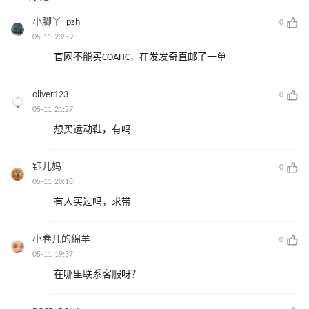
小脚丫_pzh
0
05-11 23:59
官网不能买COAHC，在发发奇直邮了一单
oliver123
0
05-11 21:27
想买运动鞋，有吗
钰儿妈
0
05-11 20:18
有人买过吗，求带
小卷儿的绵羊
0
05-11 19:37
在哪里联系客服呀？