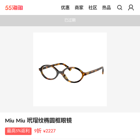
优惠
商家
社区
热品
带你去官网买正品
已过期
Miu Miu 玳瑁纹椭圆框眼镜
最高5%返利
9折 ¥2227