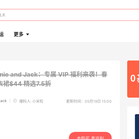
运
更多
anie and Jack：专属 VIP 福利来袭！春
衣裙$44
精选7.5折
Jack
|
爆料人: 小米粒
更新时间：05月19日 15:00
去购买 拿返利