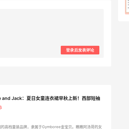
1
08月07日
登录后发表评论
ie and Jack：夏日女童连衣裙早秋上新！西部短袖
6
官网是美国的高档童装品牌，隶属于Gymboree金宝贝。瞧瞧阿汤哥的女