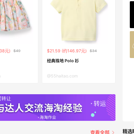
Private Internet Access VPN
最高70%返利
188人获得返利
COUTR
6%返利
.38元)
$21.59 (约146.97元)
$49
$34
227人获得返利
经典珠地 Polo 衫
m
@55haitao.com
精选
查看全部