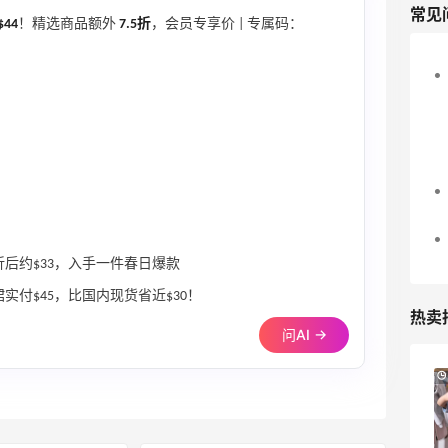
常见
$44
！精选商品额外
7.5折
，会员专享价 | 专属码：
裙折后约$33，入手一件春日爆款
实付$45，比国内现货省近$30！
热卖
问AI →
Macy's：返校季大促 精选童装热卖 部分
5天7小时
尺码成人可穿
低至5折
Macy's