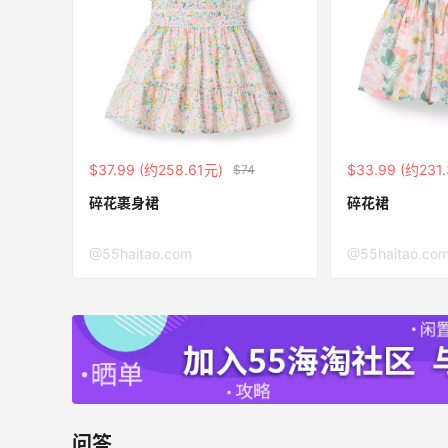
ERGO Baby
4%返利
62人获得返利
Belly Bandit
4%返利
$37.99 (约258.61元)
$33.99 (约231
$74
42人获得返利
碎花裹身裙
碎花裙
TIMEBEAM (US)
最高10%返利
@55haitao.com
@55haitao.co
285人获得返利
RFM Denim
6%返利
86人获得返利
问答