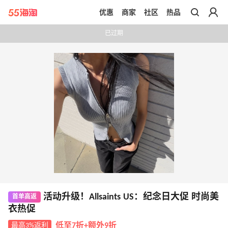
优惠
商家
社区
热品
带你去官网买正品
已过期
活动升级！Allsaints US：纪念日大促 时尚美
首单高返
衣热促
最高3%返利
低至7折+额外9折