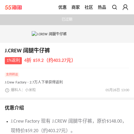
优惠
商家
社区
热品
带你去官网买正品
已过期
J.CREW 阔腿牛仔裤
1%返利
4折 $59.2（约403.27元）
支持转运
J.Crew Factory · 2.7万人下单获得返利
爆料人：小米粒
05月26日 13:00
优惠介绍
J.Crew Factory 现有 J.CREW 阔腿牛仔裤，原价$148.00，
现特价$59.20（约403.27元）。