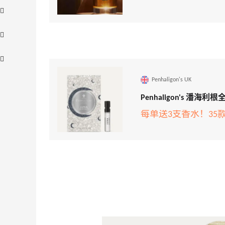
Penhaligon's UK
Penhaligon's 潘
每单送3支香水！35
【55专享】Bobbi Brown 美网：美妆礼
1天6小时
遇！满$150立省$50
满赠正装橘子眼霜+精华唇蜜等好礼
Bobbi Brown
Columbia Sportswear：夏季大促！哥伦
3天
比亚运动热卖
低至6折
Columbia Sportswear