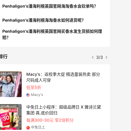
Penhaligon's潘海利根英国官网海淘香水会砍单吗？
Penhaligon's潘海利根海淘香水如何退货呢？
Penhaligon's潘海利根英国官网买香水发生货损如何理
赔？
排行
3/3
Macy's：返校季大促 精选童装热卖 部分
3天3小时
1天6小
尺码成人可穿
低至5折
Macy's
中免日上小程序：超级品牌日 X 雅诗兰黛
22小时
3天
集团 真.底价回归
每满300-30元 享2倍积分
中免日上