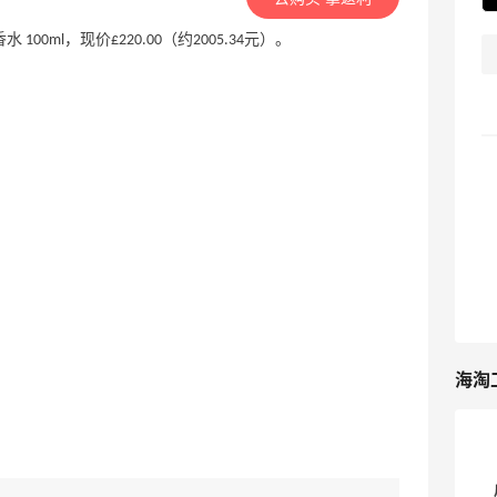
lend 香水 100ml，现价£220.00（约2005.34元）。
；
海淘
；