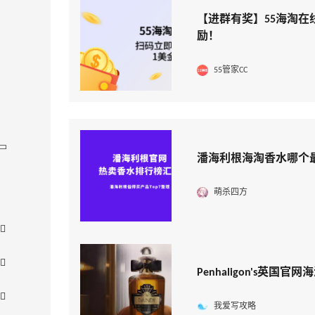
【进群有奖】55海淘在
励！
55管家CC
潘海利根海淘香水哪个最
萌杀四方
Penhaligon's英
我爱写攻略