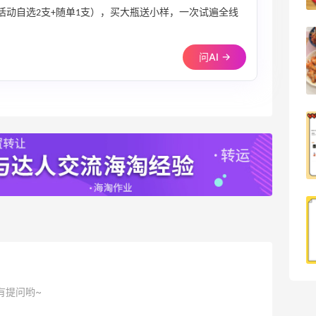
试活动自选2支+随单1支），买大瓶送小样，一次试遍全线
我的本命粉扑-毛吉吉5.0s气垫粉扑补货
问AI →
3
08月09日
天猫超市买到超极划算的高露洁牙膏～
3
08月09日
烤肉五花肉才是最好吃的～滋滋冒油非常
不错
5
08月09日
有提问哟~