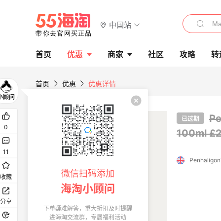
中国站
首页
优惠
商家
社区
攻略
转
首页
优惠
优惠详情
Pe
已过期
0
100ml
£
11
Penhaligon
微信扫码添加
收藏
海淘小顾问
分享
下单疑难解答，重大折扣及时提醒
进海淘交流群，专属福利活动