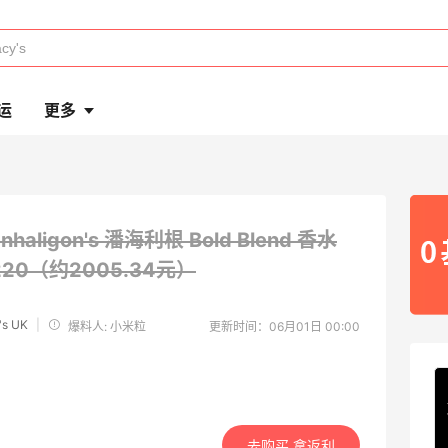
运
更多
nhaligon's 潘海利根 Bold Blend 香水
220（约2005.34元）
's UK
|
爆料人: 小米粒
更新时间：06月01日 00:00
去购买 拿返利