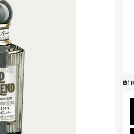
Macy's：美妆精选10日闪促 低至5折+免
7天3小时
邮
关注兰蔻、雅诗兰黛等 每日更新
Macy's
Nugnes INT：夏日大牌促销！关注巴黎世
1天18小时
家、YSL、蒙口、CHLOE
低至5折
Nugnes INT
热门
Matte Collection
最高3%返利
511人获得返利