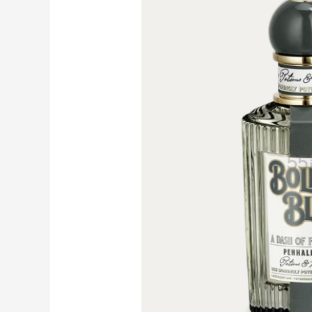
Mytheresa：折扣区时尚上新热卖 关注
7天18小时
TOTEME、ZIMMERMAN 等
享额外9折
Mytheresa
The DoubleF：时尚上新热卖！入手麦
7天9小时
昆、Moncler、西太后等
7.5折优惠
The DoubleF
Mac Duggal
最高2%返利
6159人成功下单