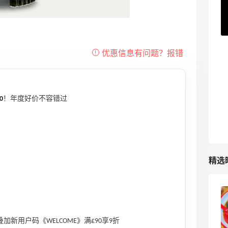
ERGO Baby
4%返利
62人获得返利
Belly Bandit
4%返利
42人获得返利
0
！年度好价不容错过
TIMEBEAM (US)
最高10%返利
286人获得返利
精选
1688买儿童电动摩托车玩具～高配置低价
格很划算
叠加新用户码《WELCOME》满£90享9折
3
08月09日