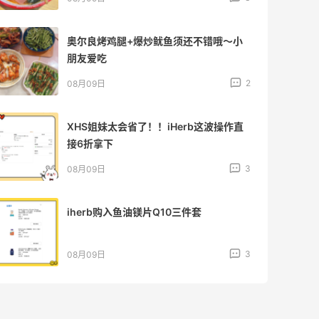
奥尔良烤鸡腿+爆炒鱿鱼须还不错哦～小
朋友爱吃
2
08月09日
XHS姐妹太会省了！！iHerb这波操作直
接6折拿下
3
08月09日
iherb购入鱼油镁片Q10三件套
3
08月09日