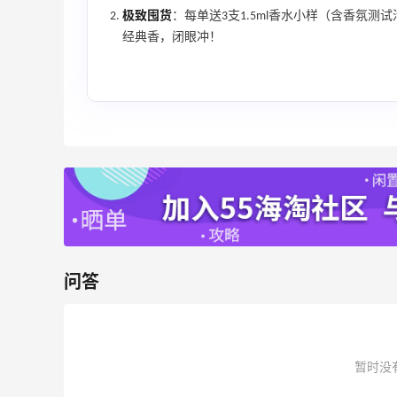
极致囤货
：每单送3支1.5ml香水小样（含香氛测
经典香，闭眼冲！
自制好喝的紫甘蓝蔬果汁
3
3
08月09日
京东买水卫士顽渍净～娃的**衣服试试看
好不好用
3
3
08月09日
新
又来分享妈妈做的美食啦～每一样都好吃
问答
5
3
08月09日
暂时没