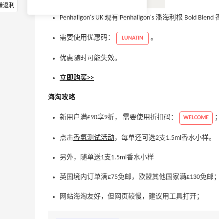
赚返利
Penhaligon's UK 现有 Penhaligon's 潘海利根 Bold B
需要使用优惠码：
。
LUNATIN
优惠随时可能失效。
立即购买>>
海淘攻略
新用户满£90享9折， 需要使用折扣码：
WELCOME
点击
香氛测试活动
，每单还可选2支1.5ml香水小样。
另外，随单送1支1.5ml香水小样
英国境内订单满£75免邮，欧盟其他国家满£130免邮
网站海淘友好，但网页较慢，建议用工具打开；