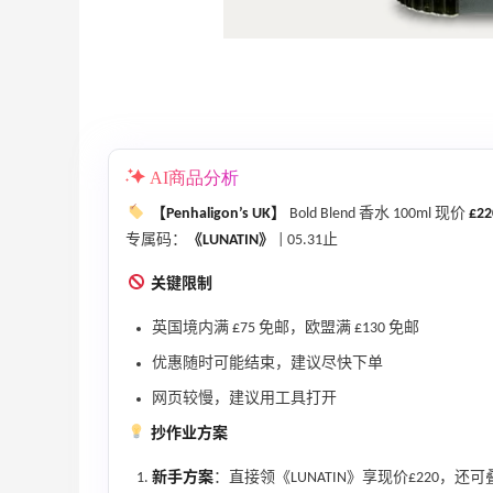
Lyca Mobile UK
返利最高£30
418人获得返利
Biōkreativ
30%返利
54人获得返利
AI商品分析
【Penhaligon’s UK】
Bold Blend 香水 100ml 现价
£22
Eileen Fisher
专属码：
《LUNATIN》
| 05.31止
最高2%返利
5149人获得返利
关键限制
英国境内满 £75 免邮，欧盟满 £130 免邮
优惠随时可能结束，建议尽快下单
网页较慢，建议用工具打开
又来吃日料了，品质稳定价格实在
抄作业方案
新手方案
：直接领《LUNATIN》享现价£220，还可
3
1
08月10日