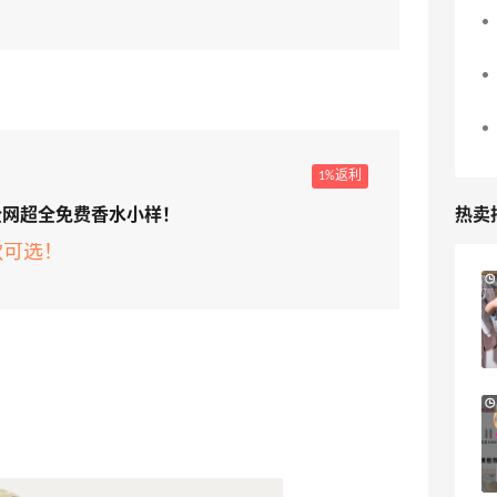
1%返利
热卖
海利根全网超全免费香水小样！
款可选！
Macy's：Lancome 兰蔻美妆大促低至5折
11天3小时
满赠三重好礼
低门槛入手7件套
Macy's
即将截止！iHerb ：88全球好物节！选购
12小时
日常保健、健身补剂、护肤洗护等
无门槛7.5折
iHerb