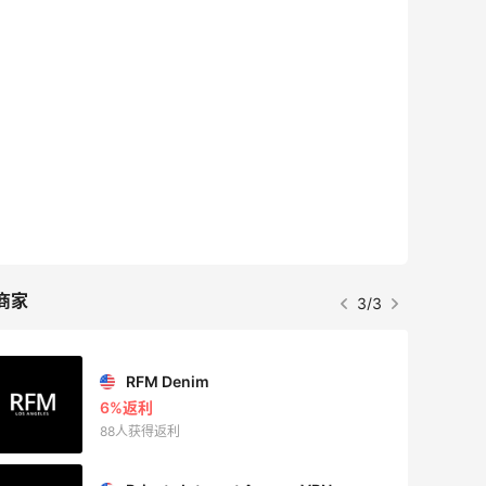
7天18
7天9小
商家
3/3
RFM Denim
6%返利
88人获得返利