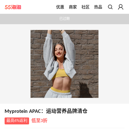
优惠
商家
社区
热品
带你去官网买正品
已过期
Myprotein APAC：运动营养品牌清仓
最高6%返利
低至3折