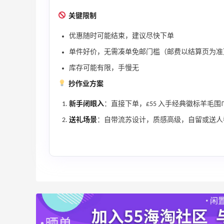
家、Toteme、西太后等
低至5折
关键限制
Eraldo
优惠随时可能结束，建议尽快下单
Bloomingdales：时尚热卖！入手珑骧、
4天3小时
单件好价，无需凑单免邮门槛（邮费以结算页为准
Tory Burch、拉夫劳伦等
库存可能有限，手慢无
每满$100返$25礼卡
Bloomingdales
抄作业方案
1天3小时
新手闭眼入
：直接下单，£55 入手经典徽标羊毛围巾
Maje US：限时闪促！入手明星同款服饰
送礼场景
：自带流苏设计，质感高级，自留或送人
精选低至2折
Maje US
Mac Duggal
最高2%返利