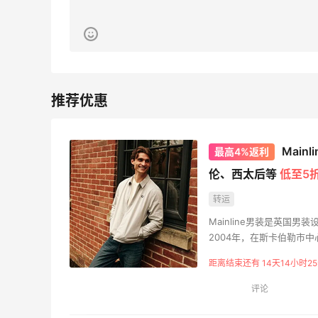
Evelom卸妆膏--卸妆膏中的“爱马仕”
3
1
08月05日
！
FWRD黑五2026海淘奢侈品折扣力度大
吗？
2
1
08月05日
Main
最高4%返利
程
FWRD美网2026黑五海淘活动什么时候
伦、西太后等
低至5
开始？
转运
3
1
08月05日
Mainline男装是英国男装
2004年，在斯卡伯勒市
【黑五海淘攻略】Bobbi Brown黑五
距离结束还有 14天14小时25
2026海淘折扣预测！
评论
3
1
08月05日