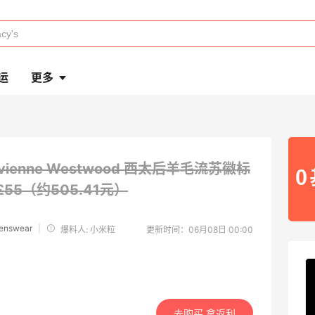
运
更多
ivienne Westwood 西太后羊毛流苏徽标
£55（约505.41元）
Menswear
|
爆料人: 小米粒
更新时间：06月08日 00:00
去购买 拿返利