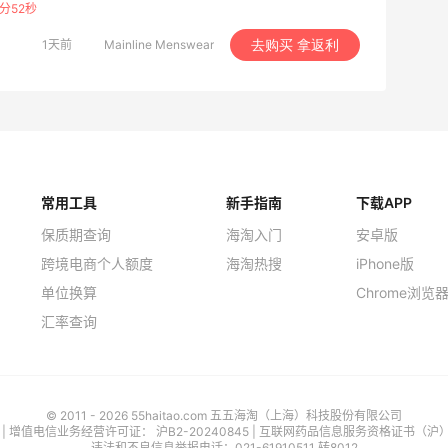
分51秒
1天前
Mainline Menswear
去购买 拿返利
常用工具
新手指南
下载APP
保质期查询
海淘入门
安卓版
跨境电商个人额度
海淘热搜
iPhone版
单位换算
Chrome浏览
汇率查询
© 2011 - 2026 55haitao.com 五五海淘（上海）科技股份有限公司
号
| 增值电信业务经营许可证：
沪B2-20240845
|
互联网药品信息服务资格证书（沪）-经
违法和不良信息举报电话：021-61910511 转8012