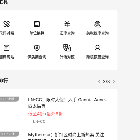
工具
尺码对照
单位换算
汇率查询
关税税率查询
翻译网站
保质期查询
外语对照
跨境额度查询
排行
3/3
LN-CC：限时大促！入手 Ganni、Acne、
5天15小时
25天1
西太后等
低至4折+额外8折
LN-CC
Mytheresa：折扣区时尚上新热卖 关注
11天21小时
10天1