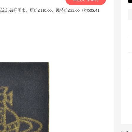
 西太后羊毛流苏徽标围巾，原价£110.00，现特价£55.00（约505.41