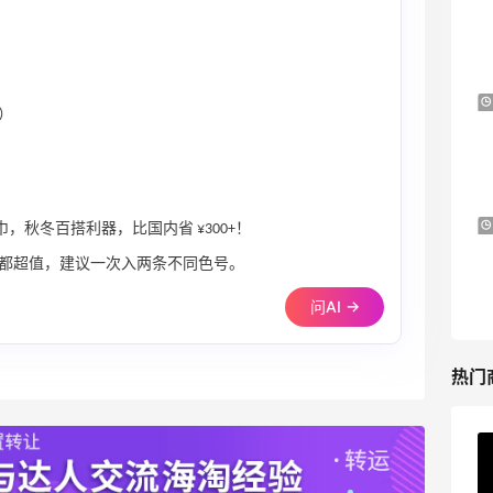
守护宝宝每一步成长
首单享5折
Little Spoon
LIU JO ES：意大利小众轻奢品牌！精选服
11天4小时
）
饰、包袋、鞋履 夏日大促
低至5折
LIU JO ES
Nugnes INT：夏日大牌促销！关注巴黎世
5天21小时
，秋冬百搭利器，比国内省 ¥300+！
家、YSL、蒙口、CHLOE
都超值，建议一次入两条不同色号。
低至5折
Nugnes INT
问AI →
热门
ERGO Baby
4%返利