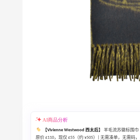
、
Diesel AU：时尚热卖！网站定价优势 入
25天15小时
手包袋、服饰等
低至5折
AI商品分析
Diesel AU
【Vivienne Westwood 西太后】
羊毛流苏徽标围巾
Eraldo：折扣区服饰鞋包清仓 选购巴黎世
10天15小时
原价 £110，现仅 £55（约 ¥505）| 无需凑单，无需码，