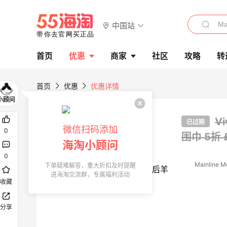
中国站
首页
优惠
商家
社区
攻略
转
首页
优惠
优惠详情
V
已过期
微信扫码添加
0
围巾
5折 
海淘小顾问
0
Mainline 
下单疑难解答，重大折扣及时提醒
进海淘交流群，专属福利活动
收藏
分享