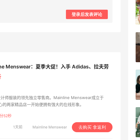
柏瑞美黑瓶和白瓶哪个好用？混油皮选了
黑瓶
登录后发表评论
1
08月05日
兰蔻粉金管新色212哪个网站可以海淘？
在线等！
1
08月05日
line Menswear：夏季大促！入手 Adidas、拉夫劳
淘宝买柏瑞美定妆喷雾跳55海淘！返利
折
2.91元
1
08月05日
设计师服装的领先独立零售商。Mainline Menswear成立于
中心的两家精品店一开始便拥有强大的在线形象。
吃到了干煸炒面，好吃诶
分51秒
1天前
Mainline Menswear
去购买 拿返利
1
08月05日