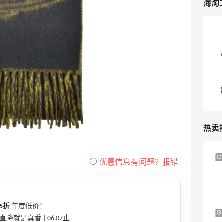
海淘
热卖
1天3小时
Sandro us：限时闪促！法式美衣精选
低至2折 千鸟格连衣裙$95
Sandro us
5折
年度低价！
Little Spoon：全品类婴童食品特惠！科学
15小时
直降就是真香 | 06.07止