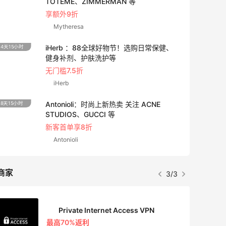
TOTEME、ZIMMERMAN 等
享额外9折
Mytheresa
iHerb ：88全球好物节！选购日常保健、
4天15小时
4天3小
健身补剂、护肤洗护等
无门槛7.5折
iHerb
Antonioli：时尚上新热卖 关注 ACNE
8天15小时
1天3小
STUDIOS、GUCCI 等
新客首单享8折
Antonioli
商家
3/3
Private Internet Access VPN
最高70%返利