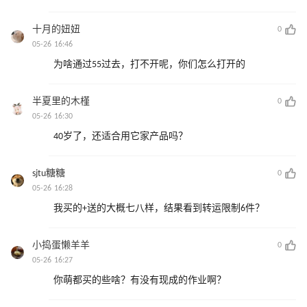
十月的妞妞
0
05-26 16:46
为啥通过55过去，打不开呢，你们怎么打开的
半夏里的木槿
0
05-26 16:30
40岁了，还适合用它家产品吗？
sjtu糖糖
0
05-26 16:28
我买的+送的大概七八样，结果看到转运限制6件？
小捣蛋懒羊羊
0
05-26 16:27
你萌都买的些啥？有没有现成的作业啊？