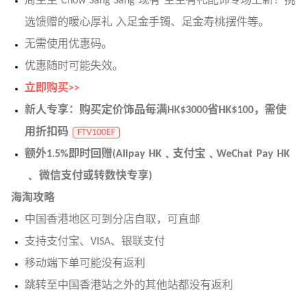
周生生 Chow Sang Sang 现有 生生有礼配饰专场上新！挑
选馈赠的暖心厚礼 入足金手镯、足金寿桃摆件等。
无需使用优惠码。
优惠随时可能失效。
立即购买>>
新人专享：购买定价饰品每满HK$3000省HK$100，需使
用折扣码
FTV100EF
额外1.5%即时回赠(Alipay HK﹑支付宝﹑WeChat Pay HK
﹑ 微信支付或转数快专享)
海淘攻略
中国香港地区可到分店自取，可直邮
支持支付宝、VISA、银联支付
移动端下单可能没有返利
跳转至中国香港站之外的其他站都没有返利