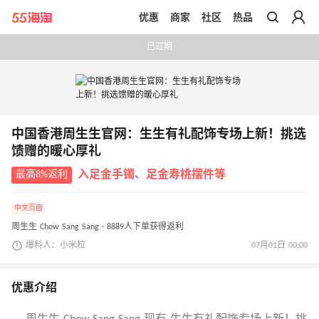
优惠
商家
社区
热品
带你去官网买正品
已过期
中国香港周生生官网：生生有礼配饰专场上新！挑选
馈赠的暖心厚礼
最高8%返利
入足金手镯、足金寿桃摆件等
中文页面
周生生 Chow Sang Sang · 8889人下单获得返利
爆料人：小米粒
07月01日 00:00
优惠介绍