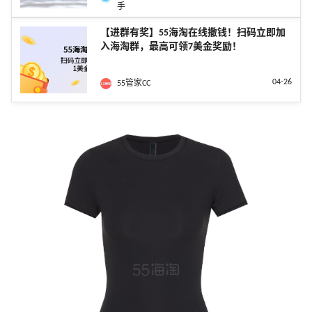
手
【进群有奖】55海淘在线撒钱！扫码立即加
入海淘群，最高可领7美金奖励！
04-26
55管家CC