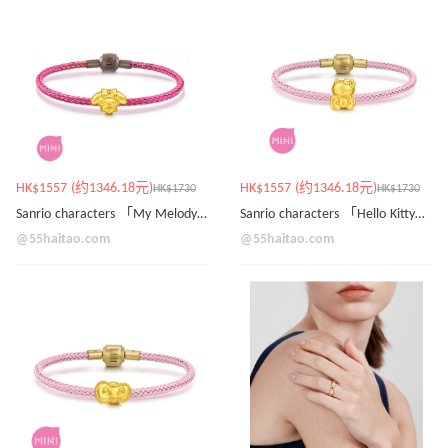
HK$1557 (约1346.18元)
HK$1557 (约1346.18元)
HK$1730
HK$1730
Sanrio characters 「My Melody」足金愛心串飾
Sanrio characters 「Hello Kitty」足金蝴蝶結串飾
@55haitao.com
@55haitao.com