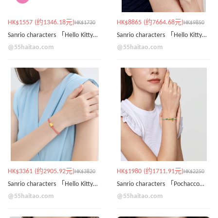
HK$1557 (约1346.18元)
HK$8865 (约7664.68元)
HK$1730
HK$9850
Sanrio characters 「Hello Kitty」足金蝴蝶結串飾
Sanrio characters 「Hello Kitty」999.9黃金珍珠戒指
@55haitao.com
@55haitao.com
HK$3361 (约2905.92元)
HK$1980 (约1711.91元)
HK$3820
HK$2250
Sanrio characters 「Hello Kitty」足金串飾
Sanrio characters 「Pochacco」足金手鍊
@55haitao.com
@55haitao.com