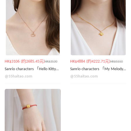
HK$3106 (约2685.45元)
HK$4884 (约4222.71元)
HK$3530
HK$5550
Sanrio characters 「Hello Kitty」18K玫瑰金吊墜
Sanrio characters 「My Melody」999.9黃金吊墜
@55haitao.com
@55haitao.com